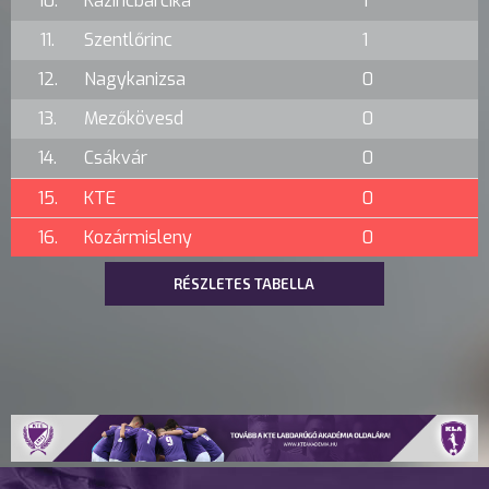
10.
Kazincbarcika
1
11.
Szentlőrinc
1
12.
Nagykanizsa
0
13.
Mezőkövesd
0
14.
Csákvár
0
15.
KTE
0
16.
Kozármisleny
0
RÉSZLETES TABELLA