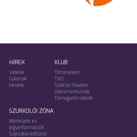
HÍREK
KLUB
Videók
Történelem
Galériák
TAO
Híreink
Széktói Stadion
Dokumentumok
Támogatói videók
SZURKOLÓI ZÓNA
Mérkőzés és
jegyinformációk
Sajtóakkreditáció