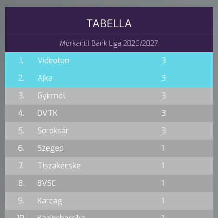
TABELLA
Merkantil Bank Liga 2026/2027
1.
Videoton
3
2.
Ajka
3
3.
Gyirmót
3
4.
DVTK
3
5.
Soroksár
3
6.
Szeged
1
7.
Tiszakécske
1
8.
BVSC
1
9.
Karcag
1