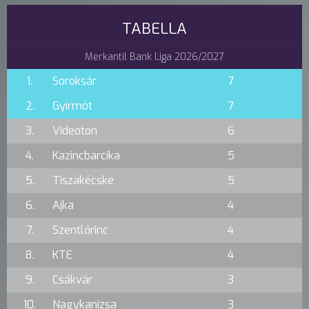
TABELLA
Merkantil Bank Liga 2026/2027
1.
Soroksár
7
2.
Gyirmót
7
3.
Videoton
6
4.
Kazincbarcika
5
5.
Tiszakécske
5
6.
Ajka
4
7.
Szentlőrinc
4
8.
KTE
4
9.
Csákvár
3
10.
Nagykanizsa
3