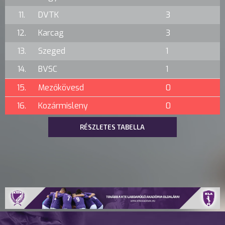
11.
DVTK
3
12.
Karcag
3
13.
Szeged
1
14.
BVSC
1
15.
Mezőkövesd
0
16.
Kozármisleny
0
RÉSZLETES TABELLA