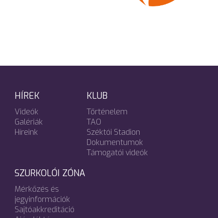
HÍREK
KLUB
Videók
Történelem
Galériák
TAO
Híreink
Széktói Stadion
Dokumentumok
Támogatói videók
SZURKOLÓI ZÓNA
Mérkőzés és
jegyinformációk
Sajtóakkreditáció