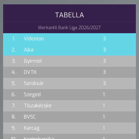
TABELLA
Merkantil Bank Liga 2026/2027
1.
Videoton
3
2.
Ajka
3
3.
Gyirmót
3
4.
DVTK
3
5.
Soroksár
3
6.
Szeged
1
7.
Tiszakécske
1
8.
BVSC
1
9.
Karcag
1