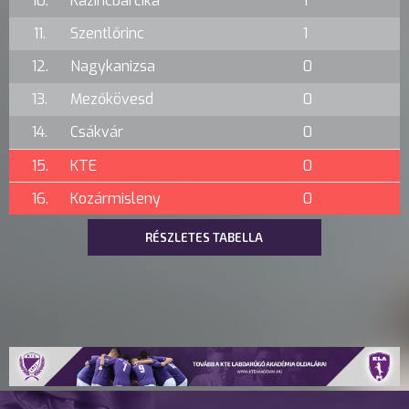
10.
Kazincbarcika
1
11.
Szentlőrinc
1
12.
Nagykanizsa
0
13.
Mezőkövesd
0
14.
Csákvár
0
15.
KTE
0
16.
Kozármisleny
0
RÉSZLETES TABELLA