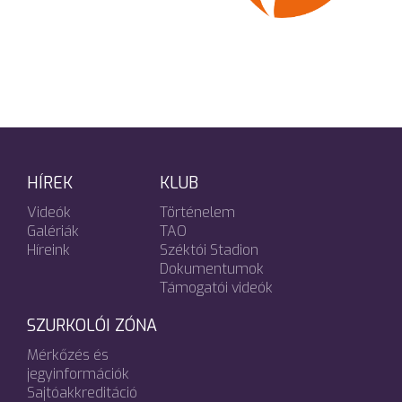
HÍREK
KLUB
Videók
Történelem
Galériák
TAO
Híreink
Széktói Stadion
Dokumentumok
Támogatói videók
SZURKOLÓI ZÓNA
Mérkőzés és
jegyinformációk
Sajtóakkreditáció