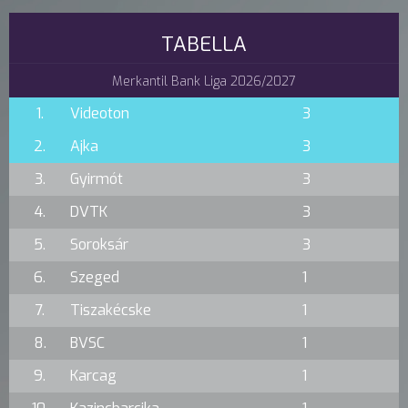
TABELLA
Merkantil Bank Liga 2026/2027
1.
Videoton
3
2.
Ajka
3
3.
Gyirmót
3
4.
DVTK
3
5.
Soroksár
3
6.
Szeged
1
7.
Tiszakécske
1
8.
BVSC
1
9.
Karcag
1