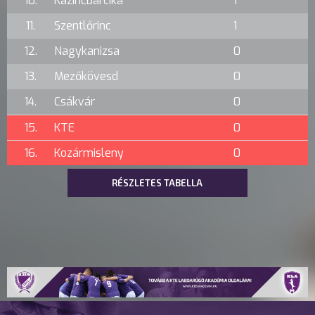
10.
Kazincbarcika
1
11.
Szentlőrinc
1
12.
Nagykanizsa
0
13.
Mezőkövesd
0
14.
Csákvár
0
15.
KTE
0
16.
Kozármisleny
0
RÉSZLETES TABELLA