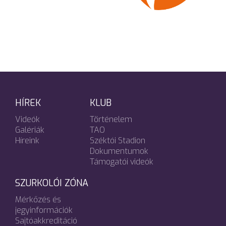
HÍREK
KLUB
Videók
Történelem
Galériák
TAO
Híreink
Széktói Stadion
Dokumentumok
Támogatói videók
SZURKOLÓI ZÓNA
Mérkőzés és
jegyinformációk
Sajtóakkreditáció