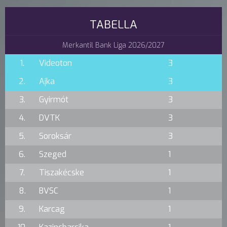
TABELLA
Merkantil Bank Liga 2026/2027
1.
Videoton
3
2.
Ajka
3
3.
Gyirmót
3
4.
DVTK
3
5.
Soroksár
3
6.
Szeged
1
7.
Tiszakécske
1
8.
BVSC
1
9.
Karcag
1