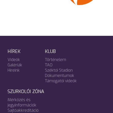
HÍREK
KLUB
Videók
Történelem
Galériák
TAO
Híreink
Széktói Stadion
Dokumentumok
Támogatói videók
SZURKOLÓI ZÓNA
Mérkőzés és
jegyinformációk
Sajtóakkreditáció