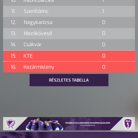
10.
Kazincbarcika
1
11.
Szentlőrinc
1
12.
Nagykanizsa
0
13.
Mezőkövesd
0
14.
Csákvár
0
15.
KTE
0
16.
Kozármisleny
0
RÉSZLETES TABELLA