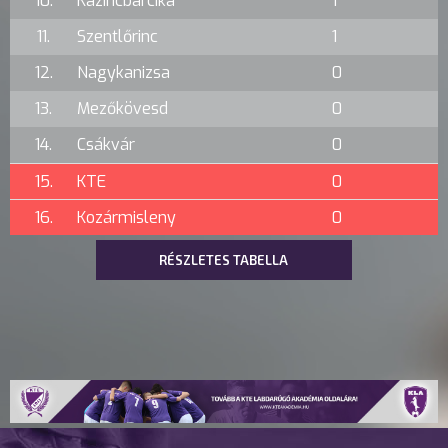
10.
Kazincbarcika
1
11.
Szentlőrinc
1
12.
Nagykanizsa
0
13.
Mezőkövesd
0
14.
Csákvár
0
15.
KTE
0
16.
Kozármisleny
0
RÉSZLETES TABELLA