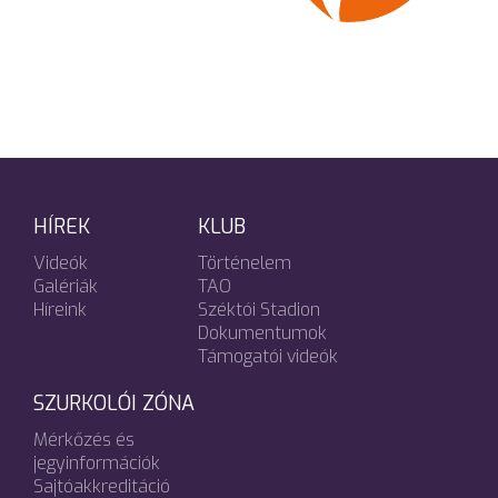
HÍREK
KLUB
Videók
Történelem
Galériák
TAO
Híreink
Széktói Stadion
Dokumentumok
Támogatói videók
SZURKOLÓI ZÓNA
Mérkőzés és
jegyinformációk
Sajtóakkreditáció