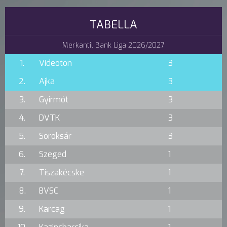
TABELLA
Merkantil Bank Liga 2026/2027
1.
Videoton
3
2.
Ajka
3
3.
Gyirmót
3
4.
DVTK
3
5.
Soroksár
3
6.
Szeged
1
7.
Tiszakécske
1
8.
BVSC
1
9.
Karcag
1