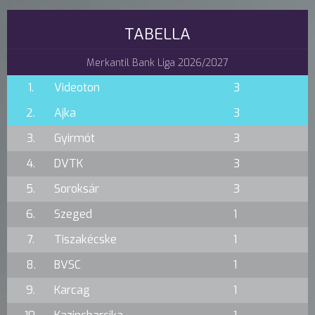
TABELLA
Merkantil Bank Liga 2026/2027
1.
Videoton
3
2.
Ajka
3
3.
Gyirmót
3
4.
DVTK
3
5.
Soroksár
3
6.
Szeged
1
7.
Tiszakécske
1
8.
BVSC
1
9.
Karcag
1