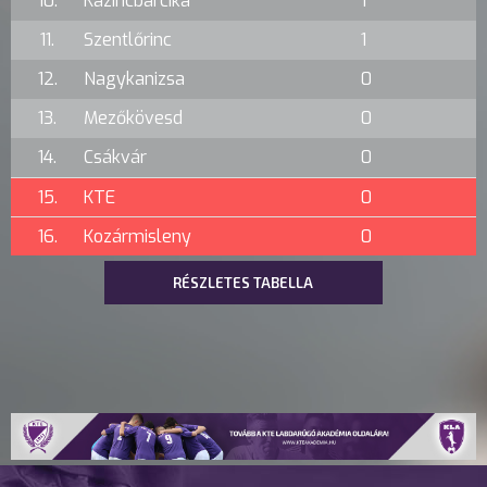
10.
Kazincbarcika
1
11.
Szentlőrinc
1
12.
Nagykanizsa
0
13.
Mezőkövesd
0
14.
Csákvár
0
15.
KTE
0
16.
Kozármisleny
0
RÉSZLETES TABELLA