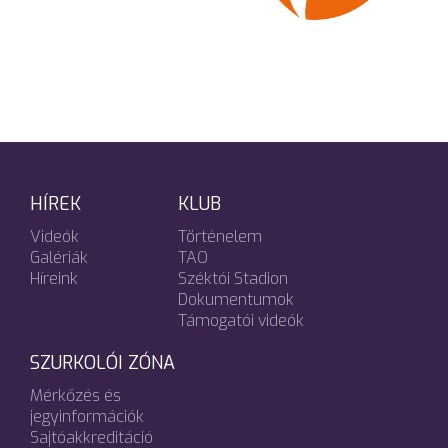
HÍREK
KLUB
Videók
Történelem
Galériák
TAO
Híreink
Széktói Stadion
Dokumentumok
Támogatói videók
SZURKOLÓI ZÓNA
Mérkőzés és
jegyinformációk
Sajtóakkreditáció