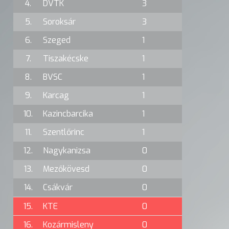
4.
DVTK
3
5.
Soroksár
3
6.
Szeged
1
7.
Tiszakécske
1
8.
BVSC
1
9.
Karcag
1
10.
Kazincbarcika
1
11.
Szentlőrinc
1
12.
Nagykanizsa
0
13.
Mezőkövesd
0
14.
Csákvár
0
15.
KTE
0
16.
Kozármisleny
0