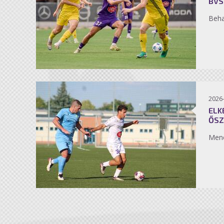
BVS
Beh
2026
ELK
ŐSZ
Men