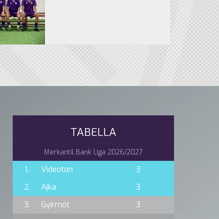
TABELLA
Merkantil Bank Liga 2026/2027
1.
Videoton
3
2.
Ajka
3
3.
Gyirmót
3