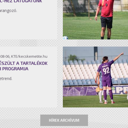
C-HEZ LÁTOGATUNK
arangozó.
-08-06, KTE/kecskemetite.hu
ÉSZÜLT A TARTALÉKOK
I PROGRAMJA
etrend.
HÍREK ARCHÍVUM