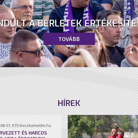
NDULT A BÉRLETEK ÉRTÉKESÍTÉ
TOVÁBB
HÍREK
-08-07, KTE/kecskemetite.hu
RVEZETT ÉS HARCOS