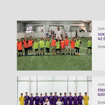
2026-
SOK
AZ 
Érté
2026-
ÉRE
IDÉ
Érté