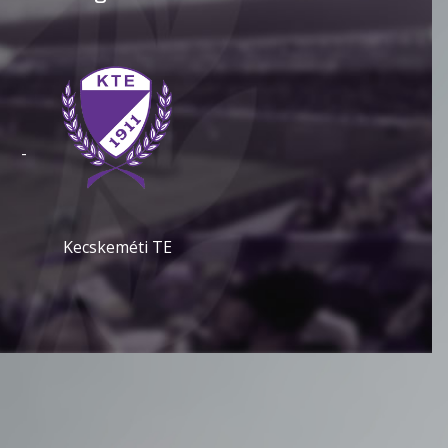
-
Kecskeméti TE