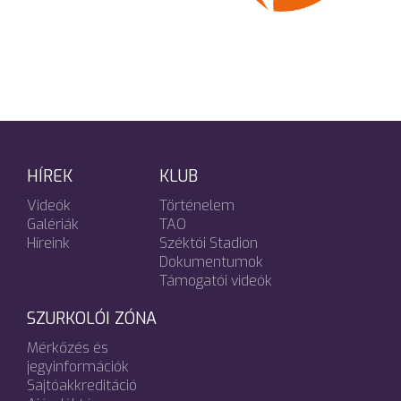
HÍREK
KLUB
Videók
Történelem
Galériák
TAO
Híreink
Széktói Stadion
Dokumentumok
Támogatói videók
SZURKOLÓI ZÓNA
Mérkőzés és
jegyinformációk
Sajtóakkreditáció