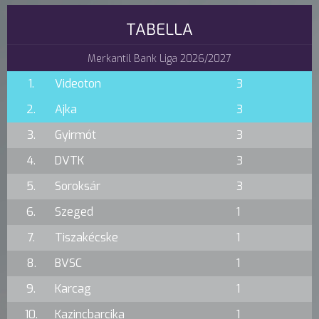
TABELLA
Merkantil Bank Liga 2026/2027
1.
Videoton
3
2.
Ajka
3
3.
Gyirmót
3
4.
DVTK
3
5.
Soroksár
3
6.
Szeged
1
7.
Tiszakécske
1
8.
BVSC
1
9.
Karcag
1
10.
Kazincbarcika
1