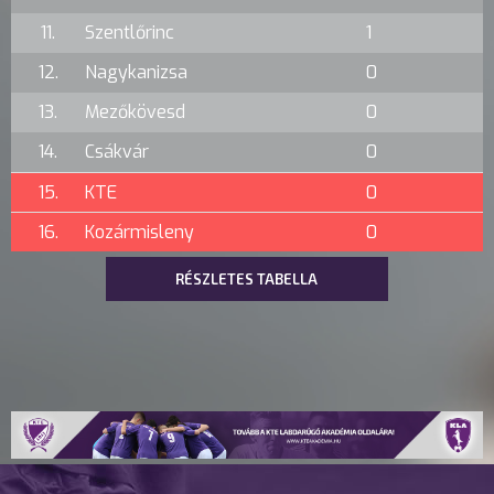
11.
Szentlőrinc
1
12.
Nagykanizsa
0
13.
Mezőkövesd
0
14.
Csákvár
0
15.
KTE
0
16.
Kozármisleny
0
RÉSZLETES TABELLA