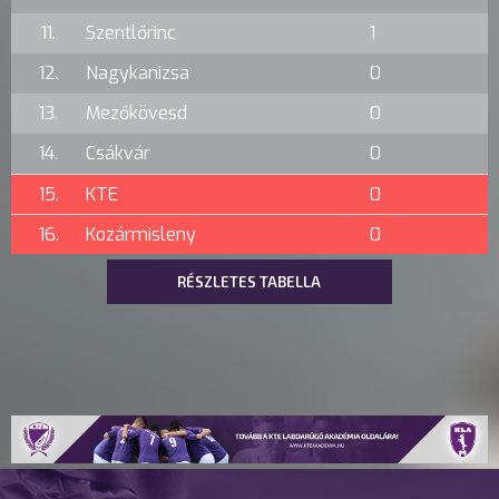
11.
Szentlőrinc
1
12.
Nagykanizsa
0
13.
Mezőkövesd
0
14.
Csákvár
0
15.
KTE
0
16.
Kozármisleny
0
RÉSZLETES TABELLA