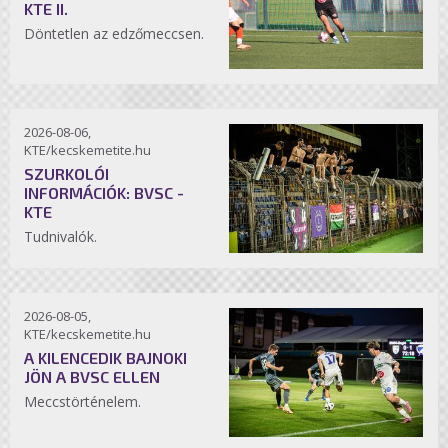
KTE II.
Döntetlen az edzőmeccsen.
2026-08-06,
KTE/kecskemetite.hu
SZURKOLÓI
INFORMÁCIÓK: BVSC -
KTE
Tudnivalók.
2026-08-05,
KTE/kecskemetite.hu
A KILENCEDIK BAJNOKI
JÖN A BVSC ELLEN
Meccstörténelem.