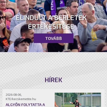
ELINDULT A BÉRLETEK
ÉRTÉKESÍTÉSE
TOVÁBB
HÍREK
2026-08-06,
KTE/kecskemetite.hu
ALGYŐN FOLYTATTA A