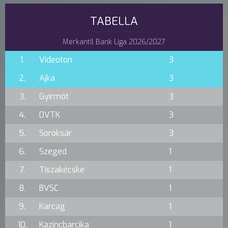
TABELLA
Merkantil Bank Liga 2026/2027
1.
Videoton
3
2.
Ajka
3
3.
Gyirmót
3
4.
DVTK
3
5.
Soroksár
3
6.
Szeged
1
7.
Tiszakécske
1
8.
BVSC
1
9.
Karcag
1
10.
Kazincbarcika
1