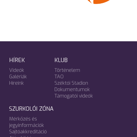
HÍREK
KLUB
Videók
Történelem
Galériák
TAO
Híreink
Széktói Stadion
Dokumentumok
Támogatói videók
SZURKOLÓI ZÓNA
Mérkőzés és
jegyinformációk
Sajtóakkreditáció