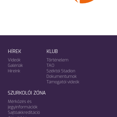
HÍREK
KLUB
Videók
Történelem
Galériák
TAO
Híreink
Széktói Stadion
Dokumentumok
Támogatói videók
SZURKOLÓI ZÓNA
Mérkőzés és
jegyinformációk
Sajtóakkreditáció