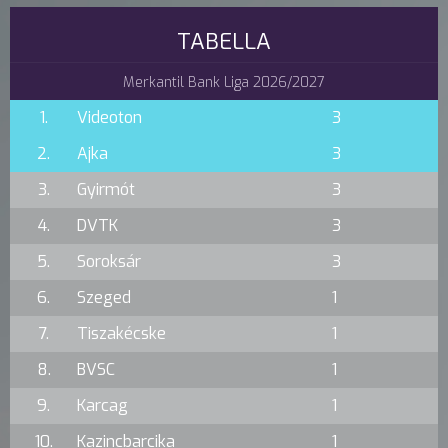
TABELLA
Merkantil Bank Liga 2026/2027
1.
Videoton
3
2.
Ajka
3
3.
Gyirmót
3
4.
DVTK
3
5.
Soroksár
3
6.
Szeged
1
7.
Tiszakécske
1
8.
BVSC
1
9.
Karcag
1
10.
Kazincbarcika
1