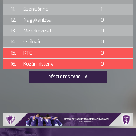
11.
Szentlőrinc
1
12.
Nagykanizsa
0
13.
Mezőkövesd
0
14.
Csákvár
0
15.
KTE
0
16.
Kozármisleny
0
RÉSZLETES TABELLA