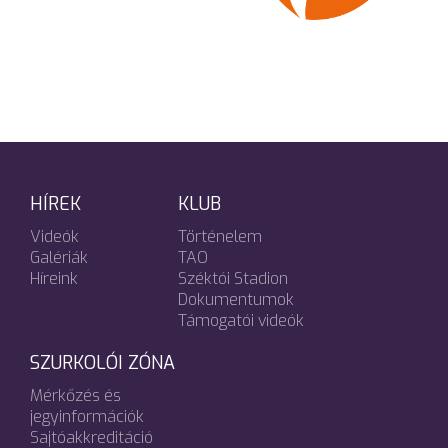
HÍREK
KLUB
Videók
Történelem
Galériák
TAO
Híreink
Széktói Stadion
Dokumentumok
Támogatói videók
SZURKOLÓI ZÓNA
Mérkőzés és
jegyinformációk
Sajtóakkreditáció