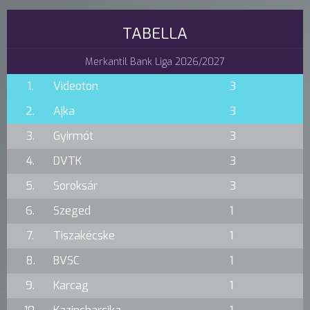
TABELLA
Merkantil Bank Liga 2026/2027
1.
Videoton
3
2.
Ajka
3
3.
Gyirmót
3
4.
DVTK
3
5.
Soroksár
3
6.
Szeged
1
7.
Tiszakécske
1
8.
BVSC
1
9.
Karcag
1