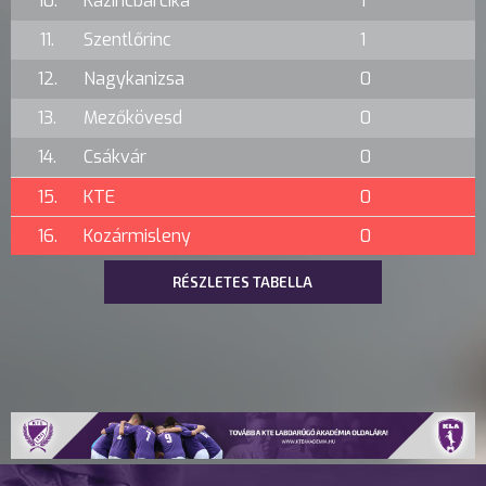
10.
Kazincbarcika
1
11.
Szentlőrinc
1
12.
Nagykanizsa
0
13.
Mezőkövesd
0
14.
Csákvár
0
15.
KTE
0
16.
Kozármisleny
0
RÉSZLETES TABELLA