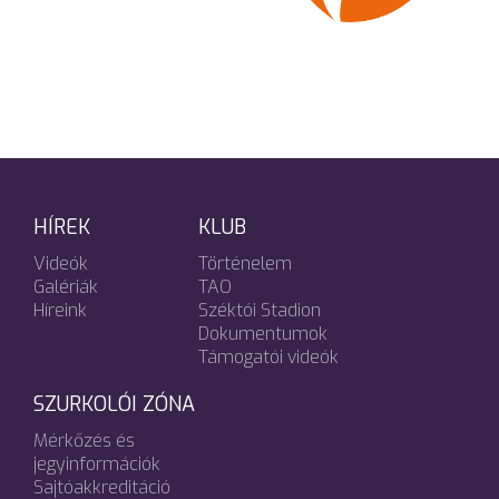
HÍREK
KLUB
Videók
Történelem
Galériák
TAO
Híreink
Széktói Stadion
Dokumentumok
Támogatói videók
SZURKOLÓI ZÓNA
Mérkőzés és
jegyinformációk
Sajtóakkreditáció