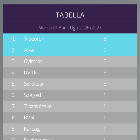
TABELLA
Merkantil Bank Liga 2026/2027
1.
Videoton
3
2.
Ajka
3
3.
Gyirmót
3
4.
DVTK
3
5.
Soroksár
3
6.
Szeged
1
7.
Tiszakécske
1
8.
BVSC
1
9.
Karcag
1