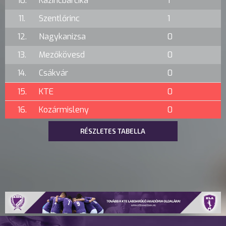
10.
Kazincbarcika
1
11.
Szentlőrinc
1
12.
Nagykanizsa
0
13.
Mezőkövesd
0
14.
Csákvár
0
15.
KTE
0
16.
Kozármisleny
0
RÉSZLETES TABELLA