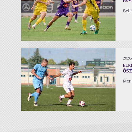
BVS
Beh
2026
ELK
ŐSZ
Men