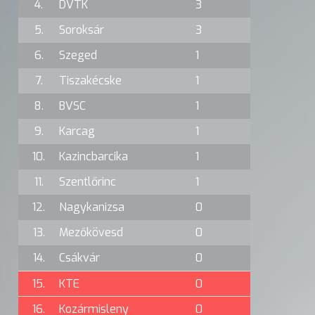
4.
DVTK
3
5.
Soroksár
3
6.
Szeged
1
7.
Tiszakécske
1
8.
BVSC
1
9.
Karcag
1
10.
Kazincbarcika
1
11.
Szentlőrinc
1
12.
Nagykanizsa
0
13.
Mezőkövesd
0
14.
Csákvár
0
15.
KTE
0
16.
Kozármisleny
0