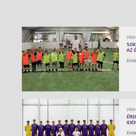
2026-
SOK
AZ 
Érté
2026-
ÉRE
IDÉ
Érté