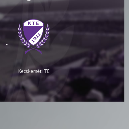
-
Kecskeméti TE