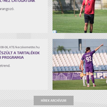
C-HEZ LÁTOGATUNK
arangozó.
-08-06, KTE/kecskemetite.hu
ÉSZÜLT A TARTALÉKOK
I PROGRAMJA
etrend.
HÍREK ARCHÍVUM