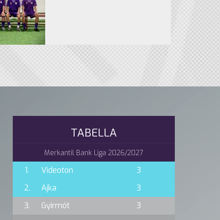
TABELLA
Merkantil Bank Liga 2026/2027
1.
Videoton
3
2.
Ajka
3
3.
Gyirmót
3