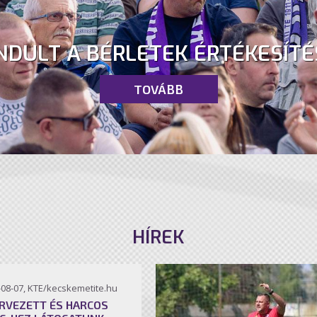
NDULT A BÉRLETEK ÉRTÉKESÍTÉ
TOVÁBB
HÍREK
-08-07, KTE/kecskemetite.hu
RVEZETT ÉS HARCOS