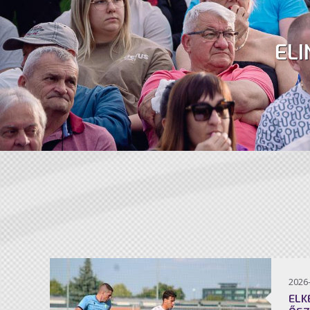
ELI
2026
ELK