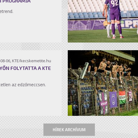
I PROGRAMJA
etrend.
-08-06, KTE/kecskemetite.hu
YŐN FOLYTATTA A KTE
etlen az edzőmeccsen.
HÍREK ARCHÍVUM