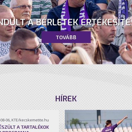
NDULT A BÉRLETEK ÉRTÉKESÍTÉ
TOVÁBB
HÍREK
-08-06, KTE/kecskemetite.hu
ÉSZÜLT A TARTALÉKOK