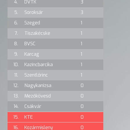
4.
DVTK
3
5.
Soroksár
3
6.
Szeged
1
7.
Tiszakécske
1
8.
BVSC
1
9.
Karcag
1
10.
Kazincbarcika
1
11.
Szentlőrinc
1
12.
Nagykanizsa
0
13.
Mezőkövesd
0
14.
Csákvár
0
15.
KTE
0
16.
Kozármisleny
0