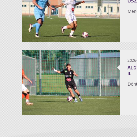
ŐSZ
Men
2026
ALG
II.
Dönt