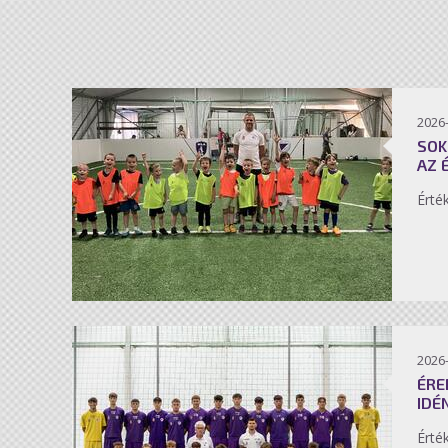
2026-
SOK
AZ 
Érté
2026-
ÉRE
IDÉ
Érté