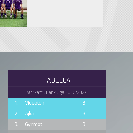
TABELLA
Merkantil Bank Liga 2026/2027
1.
Videoton
3
2.
Ajka
3
3.
Gyirmót
3