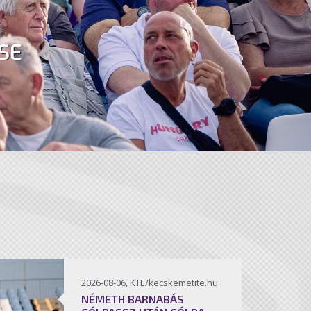
SE
2026-08-06, KTE/kecskemetite.hu
NÉMETH BARNABÁS