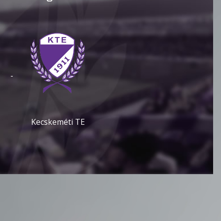
-
Kecskeméti TE