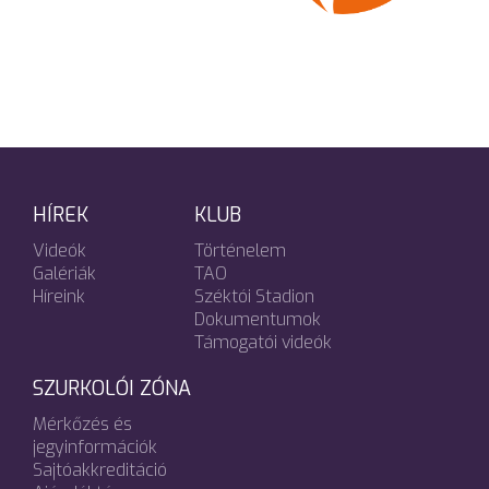
HÍREK
KLUB
Videók
Történelem
Galériák
TAO
Híreink
Széktói Stadion
Dokumentumok
Támogatói videók
SZURKOLÓI ZÓNA
Mérkőzés és
jegyinformációk
Sajtóakkreditáció