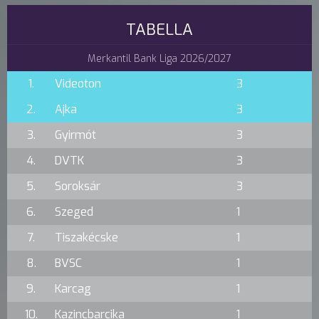
TABELLA
Merkantil Bank Liga 2026/2027
1.
Videoton
3
2.
Ajka
3
3.
Gyirmót
3
4.
DVTK
3
5.
Soroksár
3
6.
Szeged
1
7.
Tiszakécske
1
8.
BVSC
1
9.
Karcag
1
10.
Kazincbarcika
1