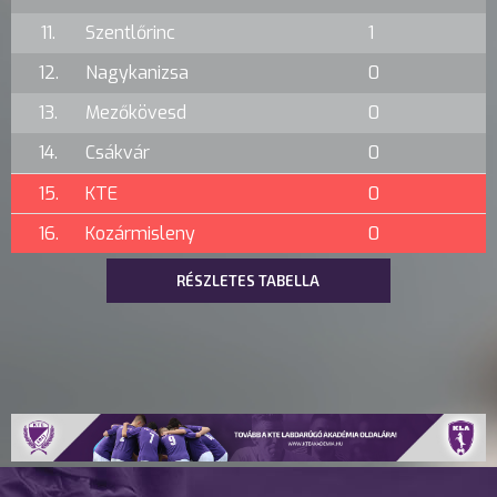
11.
Szentlőrinc
1
12.
Nagykanizsa
0
13.
Mezőkövesd
0
14.
Csákvár
0
15.
KTE
0
16.
Kozármisleny
0
RÉSZLETES TABELLA