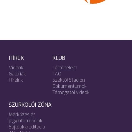
HÍREK
KLUB
Videók
Történelem
Galériák
TAO
Híreink
Széktói Stadion
Dokumentumok
Támogatói videók
SZURKOLÓI ZÓNA
Mérkőzés és
jegyinformációk
Sajtóakkreditáció