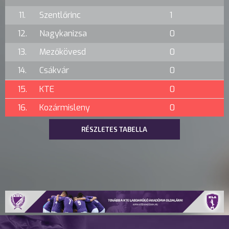
11.
Szentlőrinc
1
12.
Nagykanizsa
0
13.
Mezőkövesd
0
14.
Csákvár
0
15.
KTE
0
16.
Kozármisleny
0
RÉSZLETES TABELLA