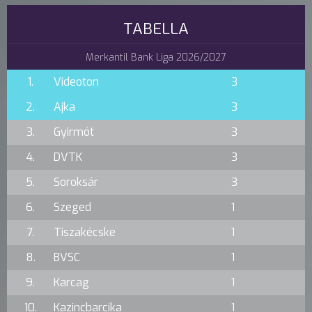
TABELLA
Merkantil Bank Liga 2026/2027
1.
Videoton
3
2.
Ajka
3
3.
Gyirmót
3
4.
DVTK
3
5.
Soroksár
3
6.
Szeged
1
7.
Tiszakécske
1
8.
BVSC
1
9.
Karcag
1
10.
Kazincbarcika
1