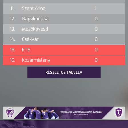
11.
Szentlőrinc
1
12.
Nagykanizsa
0
13.
Mezőkövesd
0
14.
Csákvár
0
15.
KTE
0
16.
Kozármisleny
0
RÉSZLETES TABELLA