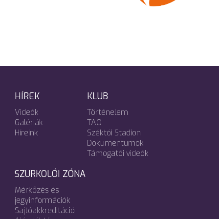
HÍREK
KLUB
Videók
Történelem
Galériák
TAO
Híreink
Széktói Stadion
Dokumentumok
Támogatói videók
SZURKOLÓI ZÓNA
Mérkőzés és
jegyinformációk
Sajtóakkreditáció