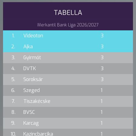
TABELLA
Merkantil Bank Liga 2026/2027
1.
Videoton
3
2.
Ajka
3
3.
Gyirmót
3
4.
DVTK
3
5.
Soroksár
3
6.
Szeged
1
7.
Tiszakécske
1
8.
BVSC
1
9.
Karcag
1
10.
Kazincbarcika
1