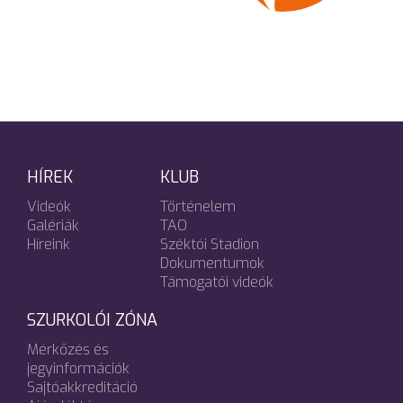
HÍREK
KLUB
Videók
Történelem
Galériák
TAO
Híreink
Széktói Stadion
Dokumentumok
Támogatói videók
SZURKOLÓI ZÓNA
Mérkőzés és
jegyinformációk
Sajtóakkreditáció