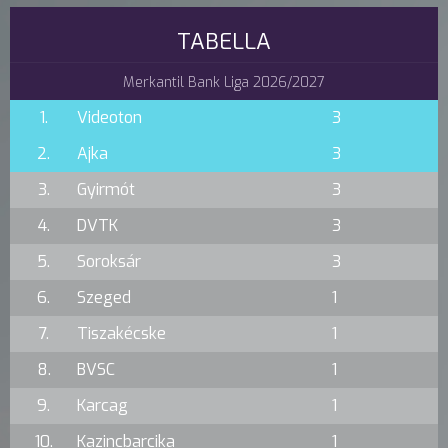
TABELLA
Merkantil Bank Liga 2026/2027
1.
Videoton
3
2.
Ajka
3
3.
Gyirmót
3
4.
DVTK
3
5.
Soroksár
3
6.
Szeged
1
7.
Tiszakécske
1
8.
BVSC
1
9.
Karcag
1
10.
Kazincbarcika
1