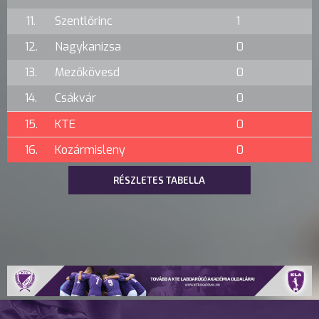
11.
Szentlőrinc
1
12.
Nagykanizsa
0
13.
Mezőkövesd
0
14.
Csákvár
0
15.
KTE
0
16.
Kozármisleny
0
RÉSZLETES TABELLA