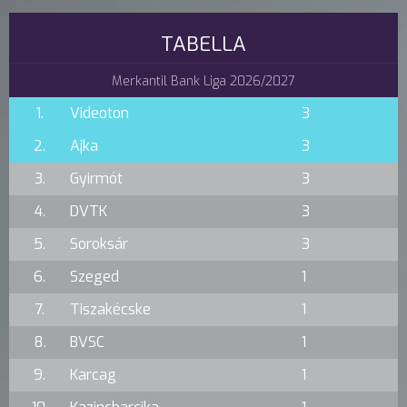
TABELLA
Merkantil Bank Liga 2026/2027
1.
Videoton
3
2.
Ajka
3
3.
Gyirmót
3
4.
DVTK
3
5.
Soroksár
3
6.
Szeged
1
7.
Tiszakécske
1
8.
BVSC
1
9.
Karcag
1