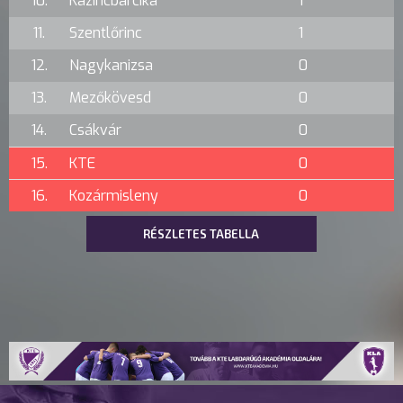
10.
Kazincbarcika
1
11.
Szentlőrinc
1
12.
Nagykanizsa
0
13.
Mezőkövesd
0
14.
Csákvár
0
15.
KTE
0
16.
Kozármisleny
0
RÉSZLETES TABELLA