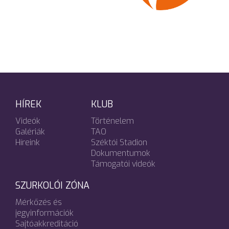
HÍREK
KLUB
Videók
Történelem
Galériák
TAO
Híreink
Széktói Stadion
Dokumentumok
Támogatói videók
SZURKOLÓI ZÓNA
Mérkőzés és
jegyinformációk
Sajtóakkreditáció