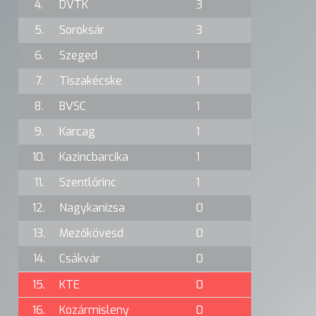
4.
DVTK
3
5.
Soroksár
3
6.
Szeged
1
7.
Tiszakécske
1
8.
BVSC
1
9.
Karcag
1
10.
Kazincbarcika
1
11.
Szentlőrinc
1
12.
Nagykanizsa
0
13.
Mezőkövesd
0
14.
Csákvár
0
15.
KTE
0
16.
Kozármisleny
0