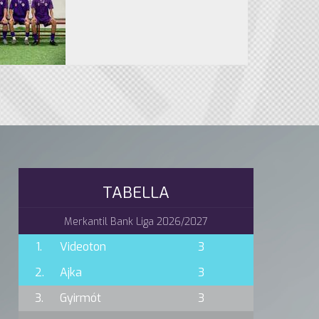
TABELLA
Merkantil Bank Liga 2026/2027
1.
Videoton
3
2.
Ajka
3
3.
Gyirmót
3