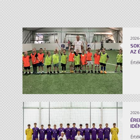
2026-
SOK
AZ 
Érté
2026-
ÉRE
IDÉ
Érté