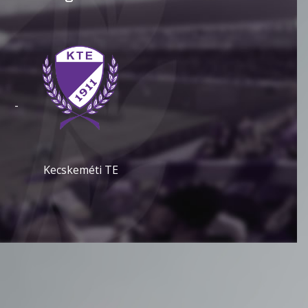
-
Kecskeméti TE