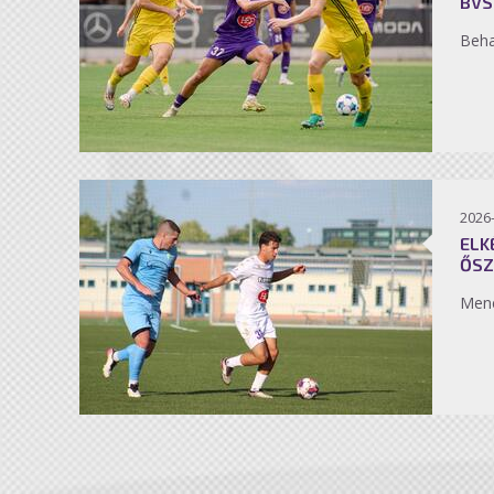
BVS
Beh
2026
ELK
ŐSZ
Men