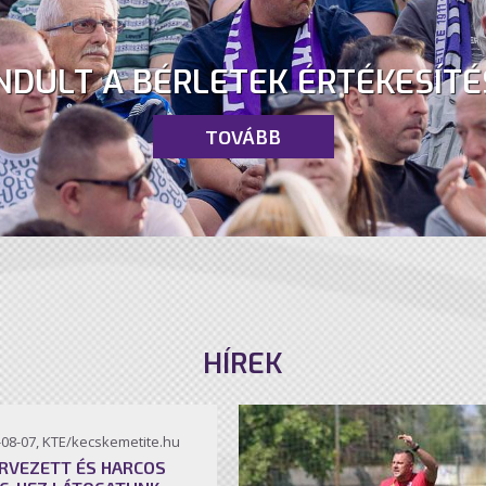
NDULT A BÉRLETEK ÉRTÉKESÍTÉ
TOVÁBB
HÍREK
-08-07, KTE/kecskemetite.hu
RVEZETT ÉS HARCOS