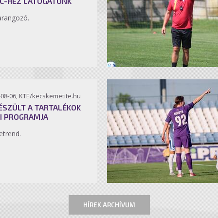
C-HEZ LÁTOGATUNK
arangozó.
-08-06, KTE/kecskemetite.hu
ÉSZÜLT A TARTALÉKOK
I PROGRAMJA
etrend.
HÍREK ARCHÍVUM