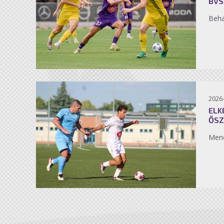
BVS
Beh
2026
ELK
ŐSZ
Men