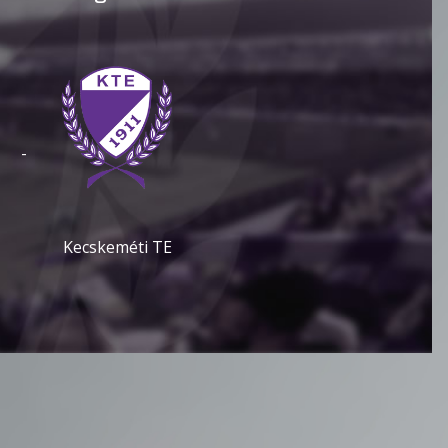
-
Kecskeméti TE