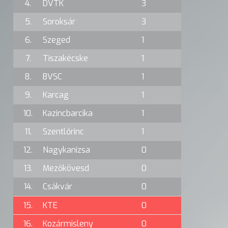
4.
DVTK
3
5.
Soroksár
3
6.
Szeged
1
7.
Tiszakécske
1
8.
BVSC
1
9.
Karcag
1
10.
Kazincbarcika
1
11.
Szentlőrinc
1
12.
Nagykanizsa
0
13.
Mezőkövesd
0
14.
Csákvár
0
15.
KTE
0
16.
Kozármisleny
0