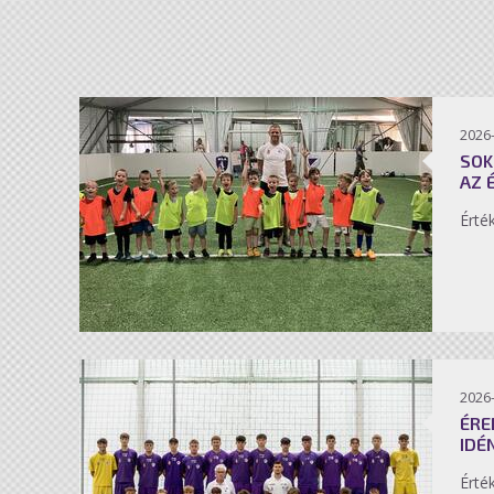
2026-
SOK
AZ 
Érté
2026-
ÉRE
IDÉ
Érté