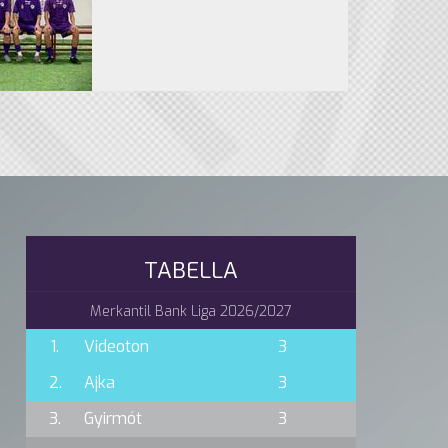
TABELLA
Merkantil Bank Liga 2026/2027
1.
Videoton
3
2.
Ajka
3
3.
Gyirmót
3