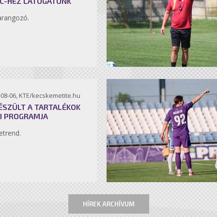
C-HEZ LÁTOGATUNK
arangozó.
-08-06, KTE/kecskemetite.hu
ÉSZÜLT A TARTALÉKOK
I PROGRAMJA
etrend.
HÍREK ARCHÍVUM