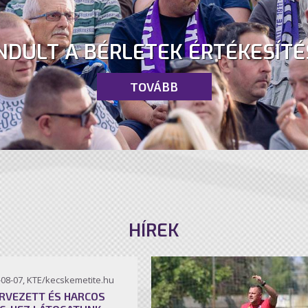
NDULT A BÉRLETEK ÉRTÉKESÍTÉ
TOVÁBB
HÍREK
-08-07, KTE/kecskemetite.hu
RVEZETT ÉS HARCOS