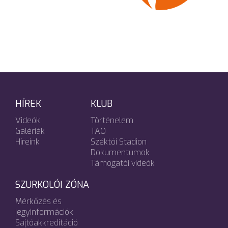
HÍREK
KLUB
Videók
Történelem
Galériák
TAO
Híreink
Széktói Stadion
Dokumentumok
Támogatói videók
SZURKOLÓI ZÓNA
Mérkőzés és
jegyinformációk
Sajtóakkreditáció