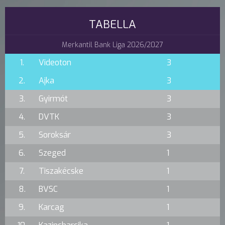
TABELLA
Merkantil Bank Liga 2026/2027
1.
Videoton
3
2.
Ajka
3
3.
Gyirmót
3
4.
DVTK
3
5.
Soroksár
3
6.
Szeged
1
7.
Tiszakécske
1
8.
BVSC
1
9.
Karcag
1