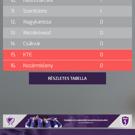
10.
Kazincbarcika
1
11.
Szentlőrinc
1
12.
Nagykanizsa
0
13.
Mezőkövesd
0
14.
Csákvár
0
15.
KTE
0
16.
Kozármisleny
0
RÉSZLETES TABELLA