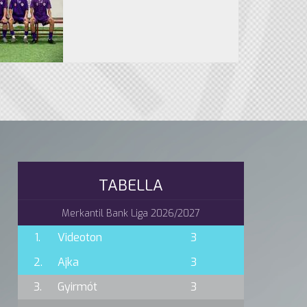
TABELLA
Merkantil Bank Liga 2026/2027
1.
Videoton
3
2.
Ajka
3
3.
Gyirmót
3