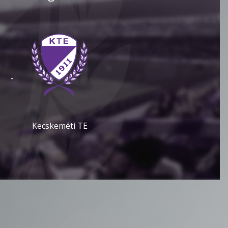
-
Kecskeméti TE