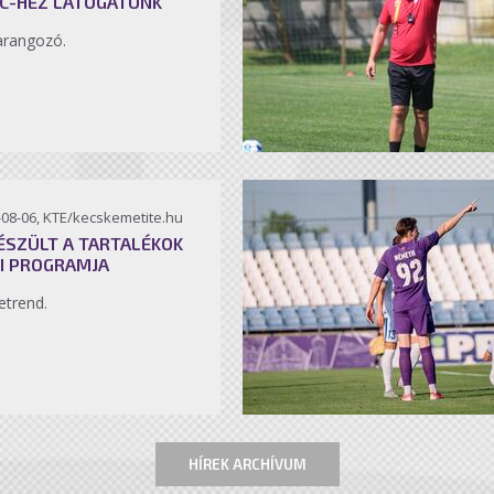
C-HEZ LÁTOGATUNK
arangozó.
-08-06, KTE/kecskemetite.hu
ÉSZÜLT A TARTALÉKOK
I PROGRAMJA
etrend.
HÍREK ARCHÍVUM