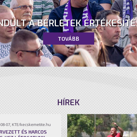
NDULT A BÉRLETEK ÉRTÉKESÍTÉ
TOVÁBB
HÍREK
-08-07, KTE/kecskemetite.hu
RVEZETT ÉS HARCOS