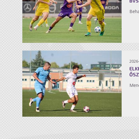
BVS
Beh
2026
ELK
ŐSZ
Men