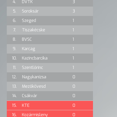
4.
DVTK
3
5.
Soroksár
3
6.
Szeged
1
7.
Tiszakécske
1
8.
BVSC
1
9.
Karcag
1
10.
Kazincbarcika
1
11.
Szentlőrinc
1
12.
Nagykanizsa
0
13.
Mezőkövesd
0
14.
Csákvár
0
15.
KTE
0
16.
Kozármisleny
0