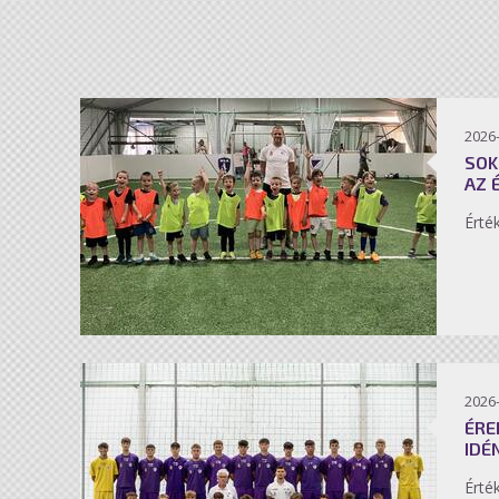
2026-
SOK
AZ 
Érté
2026-
ÉRE
IDÉ
Érté