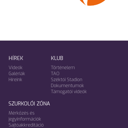
HÍREK
KLUB
Videók
Történelem
Galériák
TAO
Híreink
Széktói Stadion
Dokumentumok
Támogatói videók
SZURKOLÓI ZÓNA
Mérkőzés és
jegyinformációk
Sajtóakkreditáció