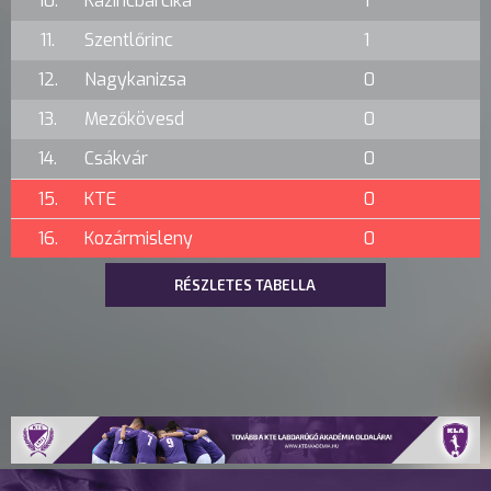
10.
Kazincbarcika
1
11.
Szentlőrinc
1
12.
Nagykanizsa
0
13.
Mezőkövesd
0
14.
Csákvár
0
15.
KTE
0
16.
Kozármisleny
0
RÉSZLETES TABELLA