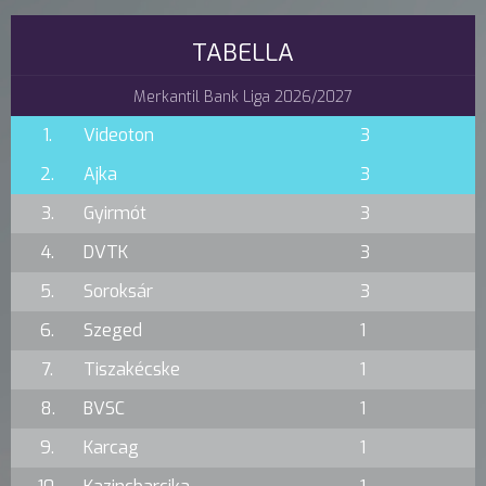
TABELLA
Merkantil Bank Liga 2026/2027
1.
Videoton
3
2.
Ajka
3
3.
Gyirmót
3
4.
DVTK
3
5.
Soroksár
3
6.
Szeged
1
7.
Tiszakécske
1
8.
BVSC
1
9.
Karcag
1