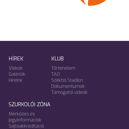
HÍREK
KLUB
Videók
Történelem
Galériák
TAO
Híreink
Széktói Stadion
Dokumentumok
Támogatói videók
SZURKOLÓI ZÓNA
Mérkőzés és
jegyinformációk
Sajtóakkreditáció