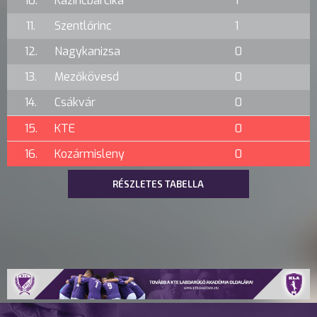
10.
Kazincbarcika
1
11.
Szentlőrinc
1
12.
Nagykanizsa
0
13.
Mezőkövesd
0
14.
Csákvár
0
15.
KTE
0
16.
Kozármisleny
0
RÉSZLETES TABELLA