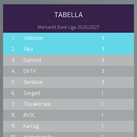
TABELLA
Merkantil Bank Liga 2026/2027
1.
Videoton
3
2.
Ajka
3
3.
Gyirmót
3
4.
DVTK
3
5.
Soroksár
3
6.
Szeged
1
7.
Tiszakécske
1
8.
BVSC
1
9.
Karcag
1