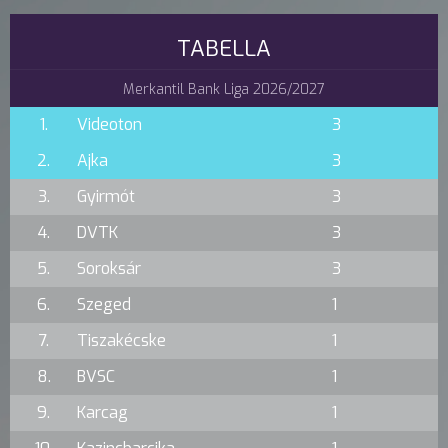
TABELLA
Merkantil Bank Liga 2026/2027
1.
Videoton
3
2.
Ajka
3
3.
Gyirmót
3
4.
DVTK
3
5.
Soroksár
3
6.
Szeged
1
7.
Tiszakécske
1
8.
BVSC
1
9.
Karcag
1