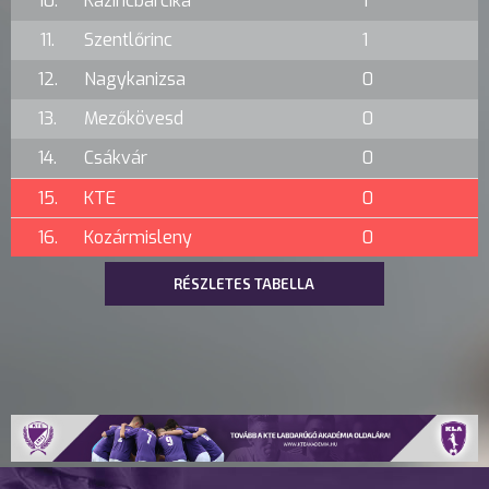
10.
Kazincbarcika
1
11.
Szentlőrinc
1
12.
Nagykanizsa
0
13.
Mezőkövesd
0
14.
Csákvár
0
15.
KTE
0
16.
Kozármisleny
0
RÉSZLETES TABELLA