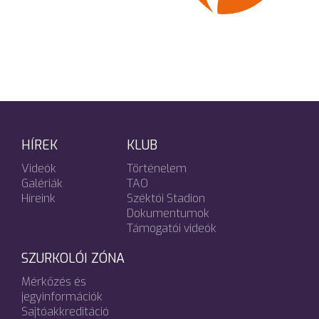
HÍREK
KLUB
Videók
Történelem
Galériák
TAO
Híreink
Széktói Stadion
Dokumentumok
Támogatói videók
SZURKOLÓI ZÓNA
Mérkőzés és
jegyinformációk
Sajtóakkreditáció