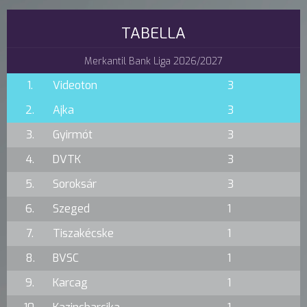
TABELLA
Merkantil Bank Liga 2026/2027
1.
Videoton
3
2.
Ajka
3
3.
Gyirmót
3
4.
DVTK
3
5.
Soroksár
3
6.
Szeged
1
7.
Tiszakécske
1
8.
BVSC
1
9.
Karcag
1