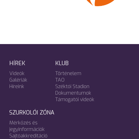
HÍREK
KLUB
Videók
Történelem
Galériák
TAO
Híreink
Széktói Stadion
Dokumentumok
Támogatói videók
SZURKOLÓI ZÓNA
Mérkőzés és
jegyinformációk
Sajtóakkreditáció