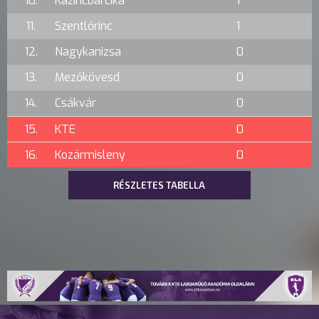
10.
Kazincbarcika
1
11.
Szentlőrinc
1
12.
Nagykanizsa
0
13.
Mezőkövesd
0
14.
Csákvár
0
15.
KTE
0
16.
Kozármisleny
0
RÉSZLETES TABELLA