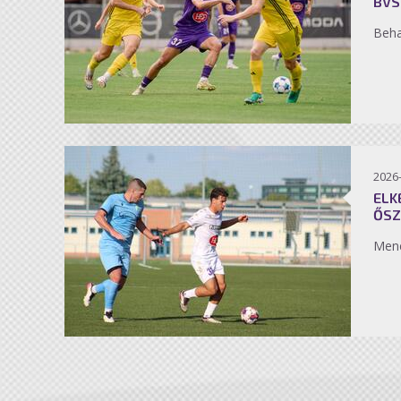
BVS
Beh
2026
ELK
ŐSZ
Men