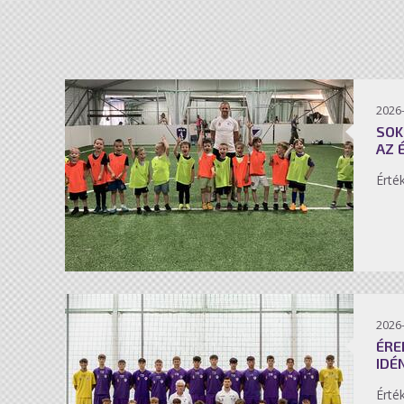
2026-
SOK
AZ 
Érté
2026-
ÉRE
IDÉ
Érté