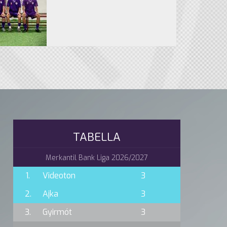
TABELLA
Merkantil Bank Liga 2026/2027
1.
Videoton
3
2.
Ajka
3
3.
Gyirmót
3