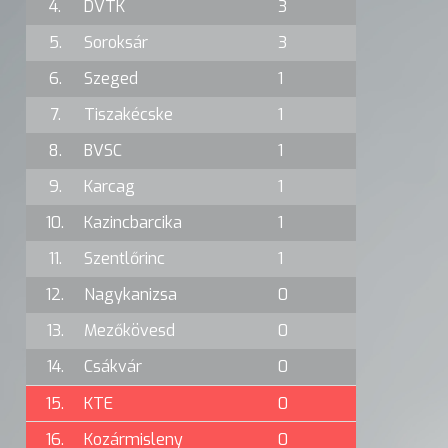
4.
DVTK
3
5.
Soroksár
3
6.
Szeged
1
7.
Tiszakécske
1
8.
BVSC
1
9.
Karcag
1
10.
Kazincbarcika
1
11.
Szentlőrinc
1
12.
Nagykanizsa
0
13.
Mezőkövesd
0
14.
Csákvár
0
15.
KTE
0
16.
Kozármisleny
0