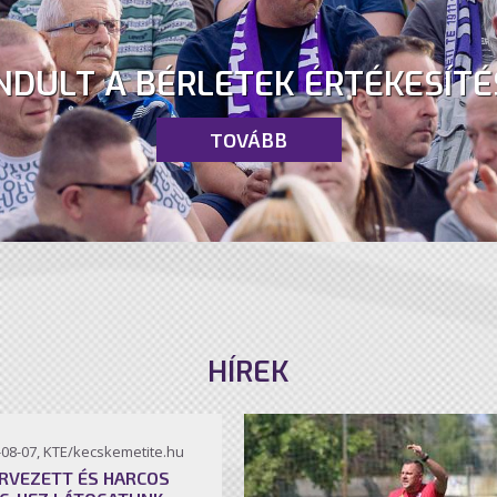
NDULT A BÉRLETEK ÉRTÉKESÍTÉ
TOVÁBB
HÍREK
-08-07, KTE/kecskemetite.hu
RVEZETT ÉS HARCOS