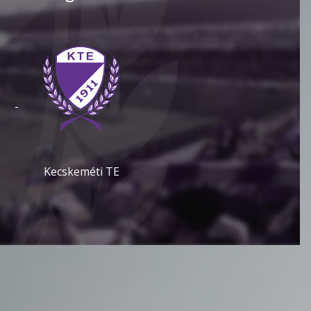
-
Kecskeméti TE