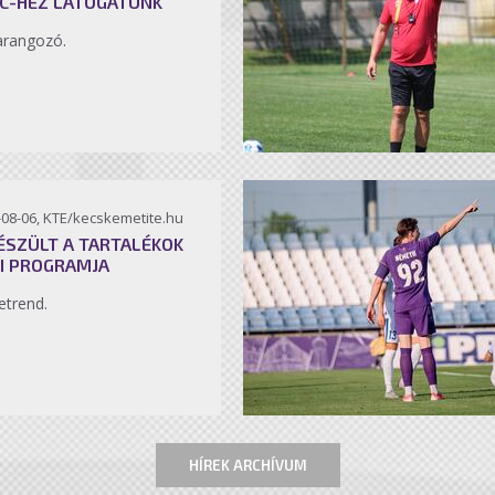
C-HEZ LÁTOGATUNK
arangozó.
-08-06, KTE/kecskemetite.hu
ÉSZÜLT A TARTALÉKOK
I PROGRAMJA
etrend.
HÍREK ARCHÍVUM