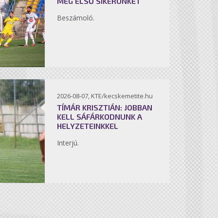
MEG ELSŐ SIKERÜNKET
Beszámoló.
2026-08-07, KTE/kecskemetite.hu
TÍMÁR KRISZTIÁN: JOBBAN
KELL SÁFÁRKODNUNK A
HELYZETEINKKEL
Interjú.