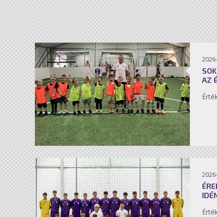
2026-
SOK
AZ 
Érté
2026-
ÉRE
IDÉ
Érté