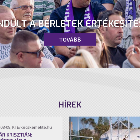
NDULT A BÉRLETEK ÉRTÉKESÍTÉ
TOVÁBB
HÍREK
-08-08, KTE/kecskemetite.hu
ÁR KRISZTIÁN: