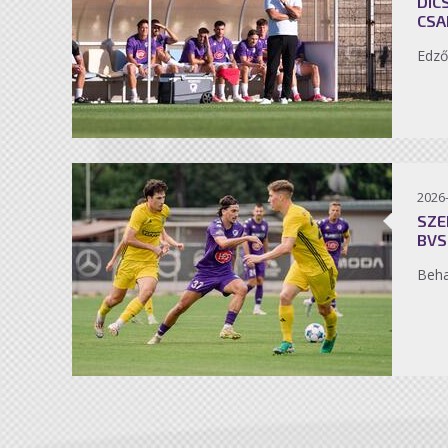
DIC
CSA
Edző
2026
SZE
BVS
Beh