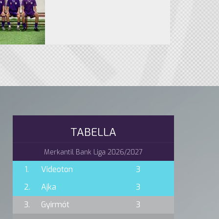
TABELLA
Merkantil Bank Liga 2026/2027
1.
Videoton
3
2.
Ajka
3
3.
Gyirmót
3