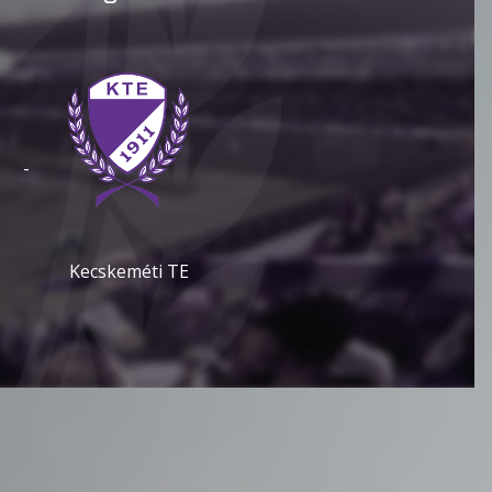
-
Kecskeméti TE