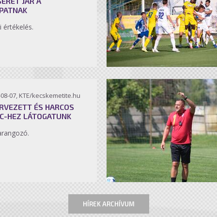
SÉRET JÁR A
PATNAK
i értékelés.
-08-07, KTE/kecskemetite.hu
RVEZETT ÉS HARCOS
C-HEZ LÁTOGATUNK
arangozó.
HÍREK ARCHÍVUM