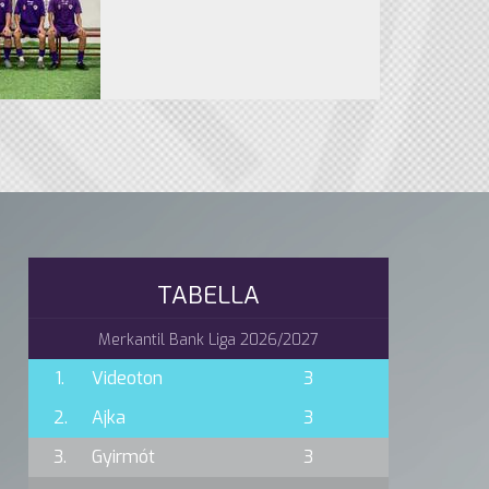
TABELLA
Merkantil Bank Liga 2026/2027
1.
Videoton
3
2.
Ajka
3
3.
Gyirmót
3