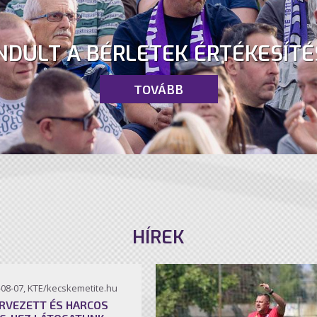
NDULT A BÉRLETEK ÉRTÉKESÍTÉ
TOVÁBB
HÍREK
-08-07, KTE/kecskemetite.hu
RVEZETT ÉS HARCOS