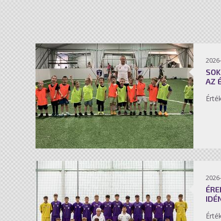
2026-
SOK
AZ 
Érté
2026-
ÉRE
IDÉ
Érté