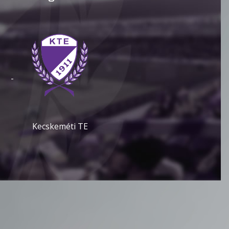
-
Kecskeméti TE