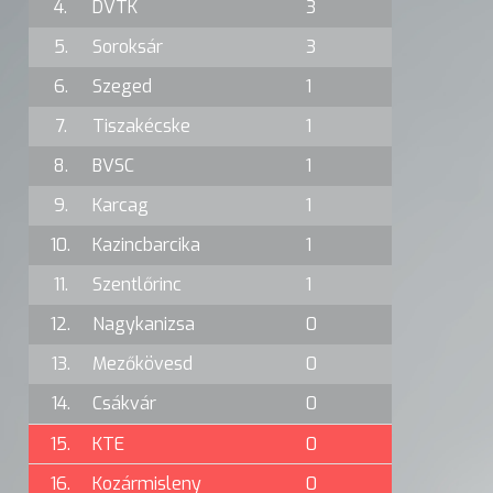
4.
DVTK
3
5.
Soroksár
3
6.
Szeged
1
7.
Tiszakécske
1
8.
BVSC
1
9.
Karcag
1
10.
Kazincbarcika
1
11.
Szentlőrinc
1
12.
Nagykanizsa
0
13.
Mezőkövesd
0
14.
Csákvár
0
15.
KTE
0
16.
Kozármisleny
0