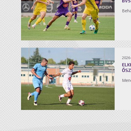
BVS
Beh
2026
ELK
ŐSZ
Men