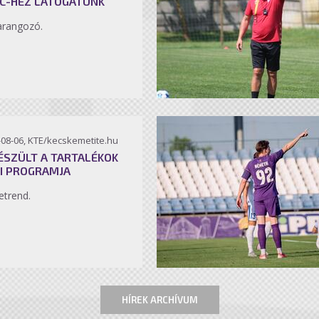
C-HEZ LÁTOGATUNK
arangozó.
-08-06, KTE/kecskemetite.hu
ÉSZÜLT A TARTALÉKOK
I PROGRAMJA
etrend.
HÍREK ARCHÍVUM