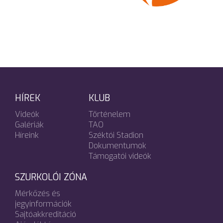
HÍREK
KLUB
Videók
Történelem
Galériák
TAO
Híreink
Széktói Stadion
Dokumentumok
Támogatói videók
SZURKOLÓI ZÓNA
Mérkőzés és
jegyinformációk
Sajtóakkreditáció