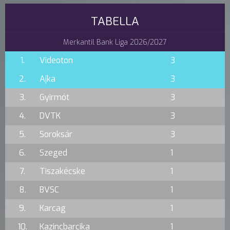
TABELLA
Merkantil Bank Liga 2026/2027
1.
Videoton
3
2.
Ajka
3
3.
Gyirmót
3
4.
DVTK
3
5.
Soroksár
3
6.
Szeged
1
7.
Tiszakécske
1
8.
BVSC
1
9.
Karcag
1
10.
Kazincbarcika
1