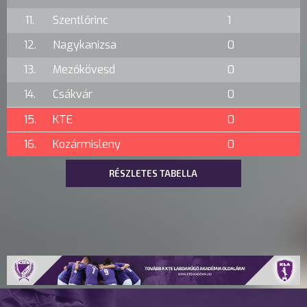
11.
Szentlőrinc
1
12.
Nagykanizsa
0
13.
Mezőkövesd
0
14.
Csákvár
0
15.
KTE
0
16.
Kozármisleny
0
RÉSZLETES TABELLA