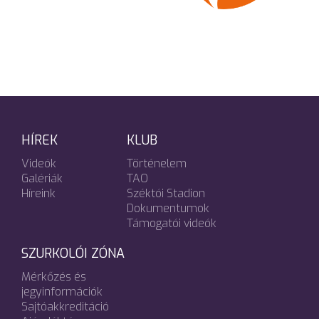
HÍREK
KLUB
Videók
Történelem
Galériák
TAO
Híreink
Széktói Stadion
Dokumentumok
Támogatói videók
SZURKOLÓI ZÓNA
Mérkőzés és
jegyinformációk
Sajtóakkreditáció