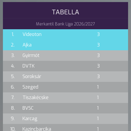
TABELLA
Merkantil Bank Liga 2026/2027
1.
Videoton
3
2.
Ajka
3
3.
Gyirmót
3
4.
DVTK
3
5.
Soroksár
3
6.
Szeged
1
7.
Tiszakécske
1
8.
BVSC
1
9.
Karcag
1
10.
Kazincbarcika
1