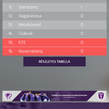
11.
Szentlőrinc
1
12.
Nagykanizsa
0
13.
Mezőkövesd
0
14.
Csákvár
0
15.
KTE
0
16.
Kozármisleny
0
RÉSZLETES TABELLA