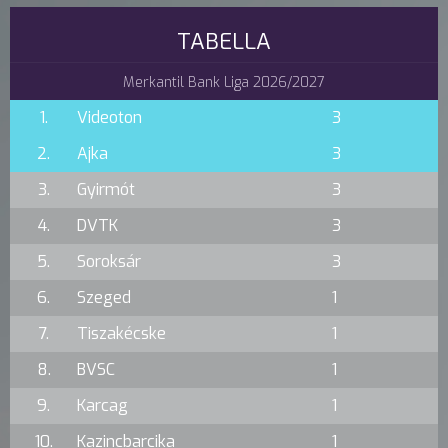
TABELLA
Merkantil Bank Liga 2026/2027
1.
Videoton
3
2.
Ajka
3
3.
Gyirmót
3
4.
DVTK
3
5.
Soroksár
3
6.
Szeged
1
7.
Tiszakécske
1
8.
BVSC
1
9.
Karcag
1
10.
Kazincbarcika
1