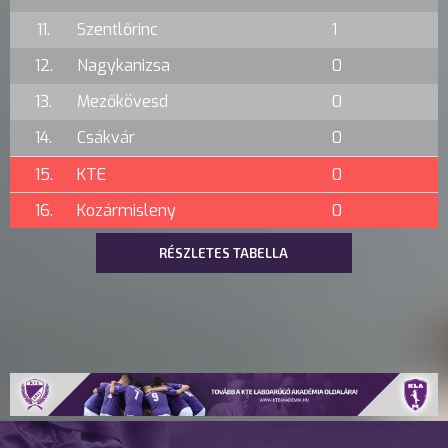
11.
Szentlőrinc
1
12.
Nagykanizsa
0
13.
Mezőkövesd
0
14.
Csákvár
0
15.
KTE
0
16.
Kozármisleny
0
RÉSZLETES TABELLA