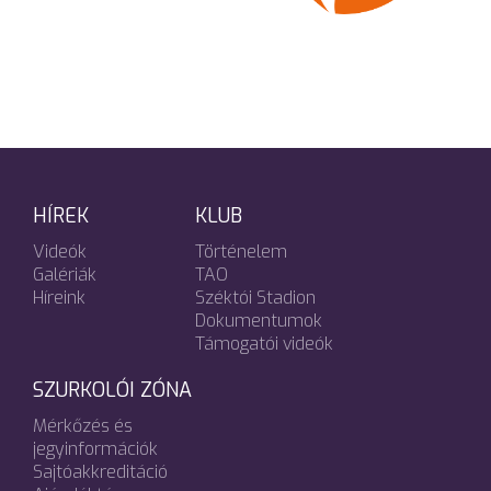
HÍREK
KLUB
Videók
Történelem
Galériák
TAO
Híreink
Széktói Stadion
Dokumentumok
Támogatói videók
SZURKOLÓI ZÓNA
Mérkőzés és
jegyinformációk
Sajtóakkreditáció