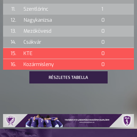
11.
Szentlőrinc
1
12.
Nagykanizsa
0
13.
Mezőkövesd
0
14.
Csákvár
0
15.
KTE
0
16.
Kozármisleny
0
RÉSZLETES TABELLA