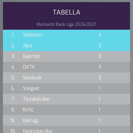
TABELLA
Merkantil Bank Liga 2026/2027
1.
Videoton
3
2.
Ajka
3
3.
Gyirmót
3
4.
DVTK
3
5.
Soroksár
3
6.
Szeged
1
7.
Tiszakécske
1
8.
BVSC
1
9.
Karcag
1
10.
Kazincbarcika
1