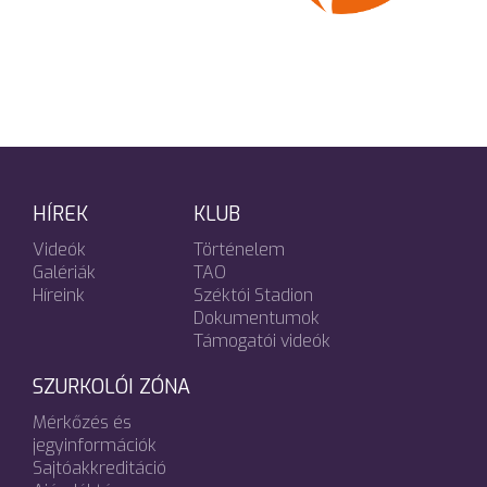
HÍREK
KLUB
Videók
Történelem
Galériák
TAO
Híreink
Széktói Stadion
Dokumentumok
Támogatói videók
SZURKOLÓI ZÓNA
Mérkőzés és
jegyinformációk
Sajtóakkreditáció