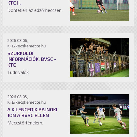
KTE II.
Döntetlen az edzőmeccsen.
2026-08-06,
KTE/kecskemetite.hu
SZURKOLÓI
INFORMÁCIÓK: BVSC -
KTE
Tudnivalók.
2026-08-05,
KTE/kecskemetite.hu
A KILENCEDIK BAJNOKI
JÖN A BVSC ELLEN
Meccstörténelem.