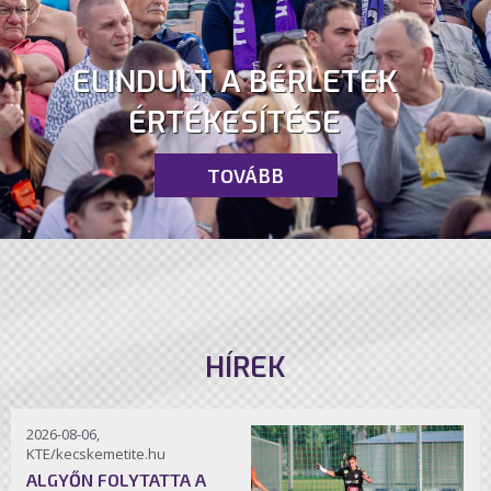
ELINDULT A BÉRLETEK
ÉRTÉKESÍTÉSE
TOVÁBB
HÍREK
2026-08-06,
KTE/kecskemetite.hu
ALGYŐN FOLYTATTA A