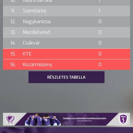
10.
Kazincbarcika
1
11.
Szentlőrinc
1
12.
Nagykanizsa
0
13.
Mezőkövesd
0
14.
Csákvár
0
15.
KTE
0
16.
Kozármisleny
0
RÉSZLETES TABELLA