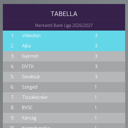
TABELLA
Merkantil Bank Liga 2026/2027
1.
Videoton
3
2.
Ajka
3
3.
Gyirmót
3
4.
DVTK
3
5.
Soroksár
3
6.
Szeged
1
7.
Tiszakécske
1
8.
BVSC
1
9.
Karcag
1