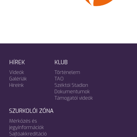
HÍREK
KLUB
Videók
Történelem
Galériák
TAO
Híreink
Széktói Stadion
Dokumentumok
Támogatói videók
SZURKOLÓI ZÓNA
Mérkőzés és
jegyinformációk
Sajtóakkreditáció