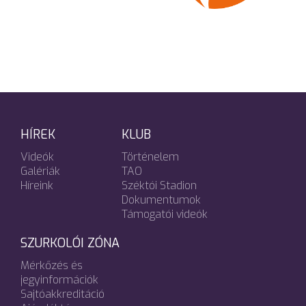
HÍREK
KLUB
Videók
Történelem
Galériák
TAO
Híreink
Széktói Stadion
Dokumentumok
Támogatói videók
SZURKOLÓI ZÓNA
Mérkőzés és
jegyinformációk
Sajtóakkreditáció