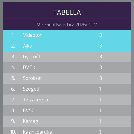
TABELLA
Merkantil Bank Liga 2026/2027
1.
Videoton
3
2.
Ajka
3
3.
Gyirmót
3
4.
DVTK
3
5.
Soroksár
3
6.
Szeged
1
7.
Tiszakécske
1
8.
BVSC
1
9.
Karcag
1
10.
Kazincbarcika
1