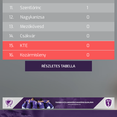
11.
Szentlőrinc
1
12.
Nagykanizsa
0
13.
Mezőkövesd
0
14.
Csákvár
0
15.
KTE
0
16.
Kozármisleny
0
RÉSZLETES TABELLA