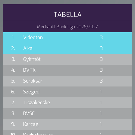
TABELLA
Merkantil Bank Liga 2026/2027
1.
Videoton
3
2.
Ajka
3
3.
Gyirmót
3
4.
DVTK
3
5.
Soroksár
3
6.
Szeged
1
7.
Tiszakécske
1
8.
BVSC
1
9.
Karcag
1