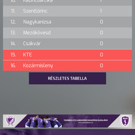
10.
Kazincbarcika
1
11.
Szentlőrinc
1
12.
Nagykanizsa
0
13.
Mezőkövesd
0
14.
Csákvár
0
15.
KTE
0
16.
Kozármisleny
0
RÉSZLETES TABELLA