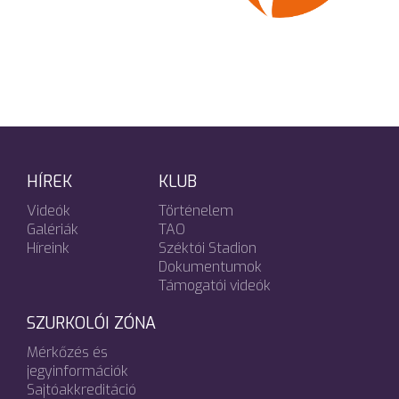
HÍREK
KLUB
Videók
Történelem
Galériák
TAO
Híreink
Széktói Stadion
Dokumentumok
Támogatói videók
SZURKOLÓI ZÓNA
Mérkőzés és
jegyinformációk
Sajtóakkreditáció