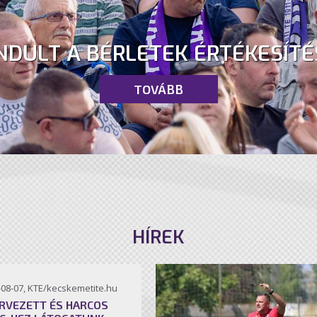
NDULT A BÉRLETEK ÉRTÉKESÍTÉ
TOVÁBB
HÍREK
-08-07, KTE/kecskemetite.hu
RVEZETT ÉS HARCOS