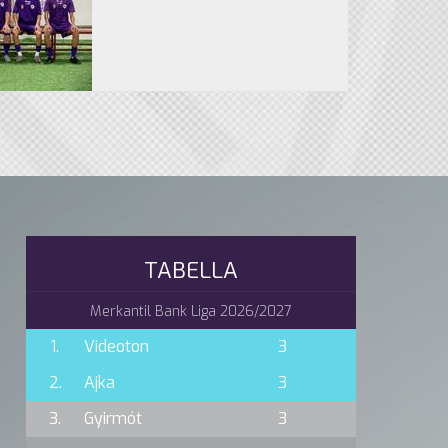
TABELLA
Merkantil Bank Liga 2026/2027
1.
Videoton
3
2.
Ajka
3
3.
Gyirmót
3