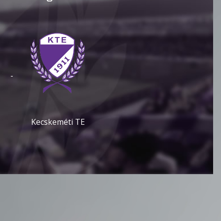
-
Kecskeméti TE