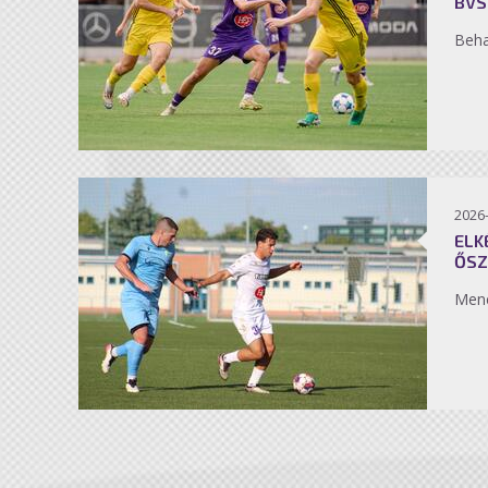
BVS
Beh
2026
ELK
ŐSZ
Men