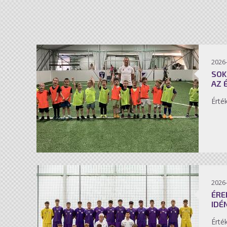
2026-
SOK
AZ 
Érté
2026-
ÉRE
IDÉ
Érté