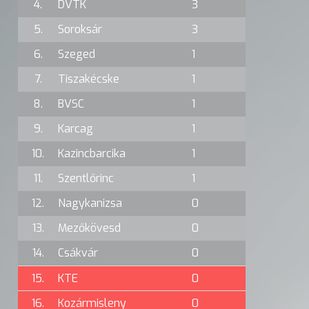
4.
DVTK
3
5.
Soroksár
3
6.
Szeged
1
7.
Tiszakécske
1
8.
BVSC
1
9.
Karcag
1
10.
Kazincbarcika
1
11.
Szentlőrinc
1
12.
Nagykanizsa
0
13.
Mezőkövesd
0
14.
Csákvár
0
15.
KTE
0
16.
Kozármisleny
0