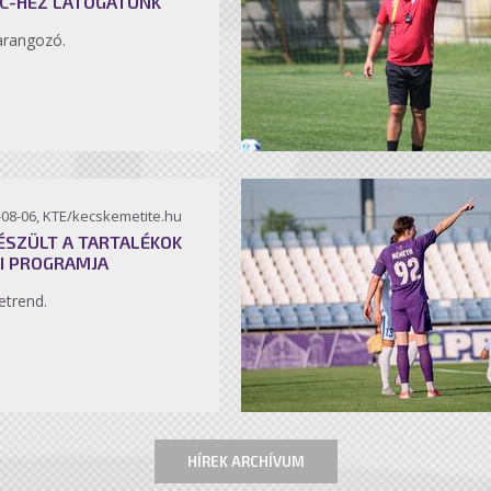
C-HEZ LÁTOGATUNK
arangozó.
-08-06, KTE/kecskemetite.hu
ÉSZÜLT A TARTALÉKOK
I PROGRAMJA
etrend.
HÍREK ARCHÍVUM