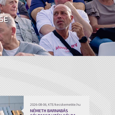
SE
2026-08-06, KTE/kecskemetite.hu
NÉMETH BARNABÁS