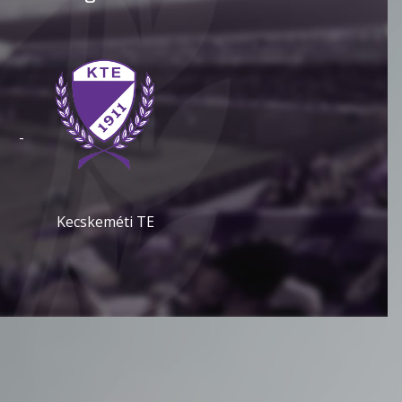
-
Kecskeméti TE