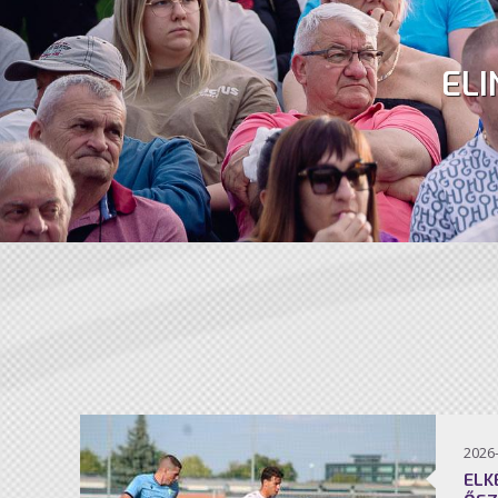
ELI
2026
ELK