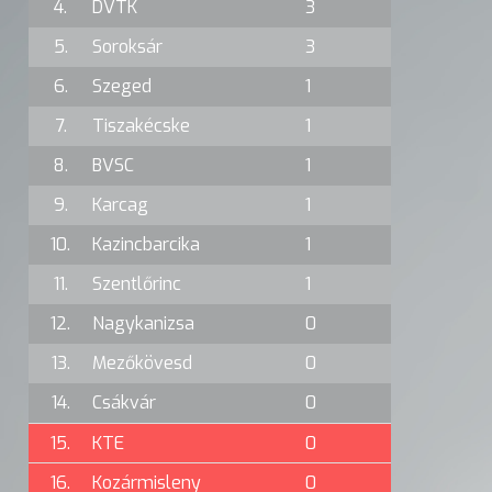
4.
DVTK
3
5.
Soroksár
3
6.
Szeged
1
7.
Tiszakécske
1
8.
BVSC
1
9.
Karcag
1
10.
Kazincbarcika
1
11.
Szentlőrinc
1
12.
Nagykanizsa
0
13.
Mezőkövesd
0
14.
Csákvár
0
15.
KTE
0
16.
Kozármisleny
0