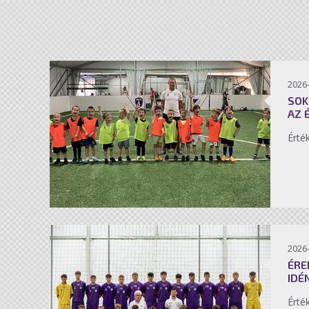
2026-
SOK
AZ 
Érté
2026-
ÉRE
IDÉ
Érté