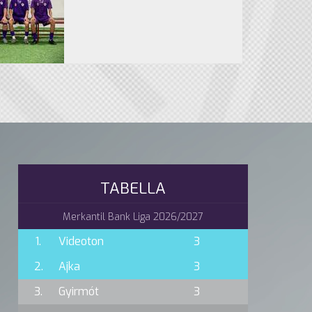
TABELLA
Merkantil Bank Liga 2026/2027
1.
Videoton
3
2.
Ajka
3
3.
Gyirmót
3