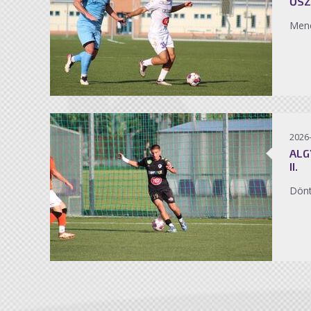
ŐSZ
Men
2026
ALG
II.
Dönt