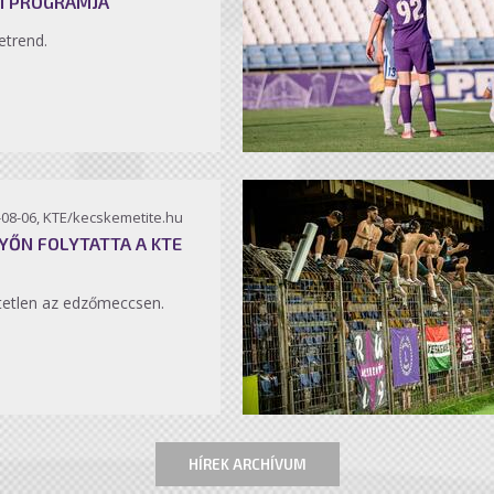
I PROGRAMJA
etrend.
-08-06, KTE/kecskemetite.hu
YŐN FOLYTATTA A KTE
etlen az edzőmeccsen.
HÍREK ARCHÍVUM