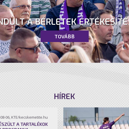
NDULT A BÉRLETEK ÉRTÉKESÍTÉ
TOVÁBB
HÍREK
-08-06, KTE/kecskemetite.hu
ÉSZÜLT A TARTALÉKOK