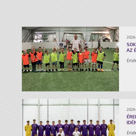
2026-
SOK
AZ 
Érté
2026-
ÉRE
IDÉ
Érté