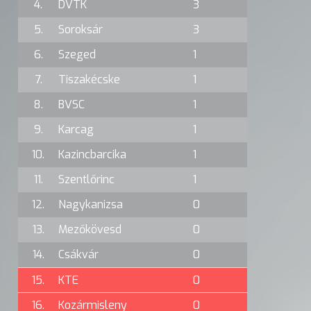
4.
DVTK
3
5.
Soroksár
3
6.
Szeged
1
7.
Tiszakécske
1
8.
BVSC
1
9.
Karcag
1
10.
Kazincbarcika
1
11.
Szentlőrinc
1
12.
Nagykanizsa
0
13.
Mezőkövesd
0
14.
Csákvár
0
15.
KTE
0
16.
Kozármisleny
0