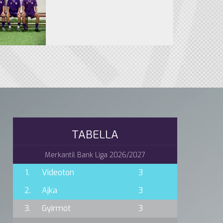
TABELLA
Merkantil Bank Liga 2026/2027
1.
Videoton
3
2.
Ajka
3
3.
Gyirmót
3