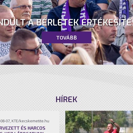
NDULT A BÉRLETEK ÉRTÉKESÍTÉ
TOVÁBB
HÍREK
-08-07, KTE/kecskemetite.hu
RVEZETT ÉS HARCOS