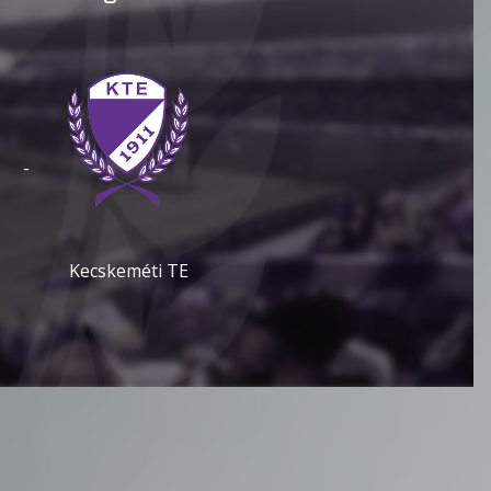
-
Kecskeméti TE