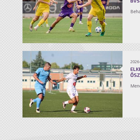
BVS
Beh
2026
ELK
ŐSZ
Men