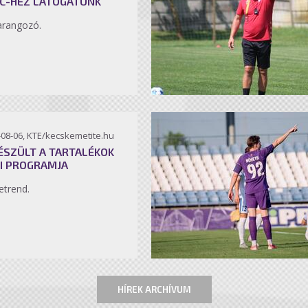
C-HEZ LÁTOGATUNK
arangozó.
-08-06, KTE/kecskemetite.hu
ÉSZÜLT A TARTALÉKOK
I PROGRAMJA
etrend.
HÍREK ARCHÍVUM