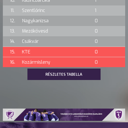
10.
Kazincbarcika
1
11.
Szentlőrinc
1
12.
Nagykanizsa
0
13.
Mezőkövesd
0
14.
Csákvár
0
15.
KTE
0
16.
Kozármisleny
0
RÉSZLETES TABELLA