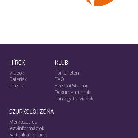
HÍREK
KLUB
Videók
Történelem
Galériák
TAO
Híreink
Széktói Stadion
Dokumentumok
Támogatói videók
SZURKOLÓI ZÓNA
Mérkőzés és
jegyinformációk
Sajtóakkreditáció