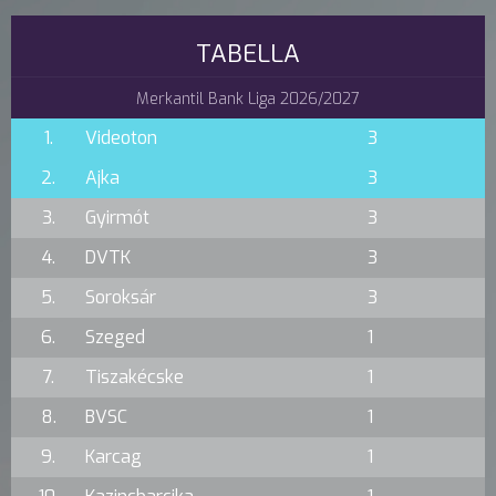
TABELLA
Merkantil Bank Liga 2026/2027
1.
Videoton
3
2.
Ajka
3
3.
Gyirmót
3
4.
DVTK
3
5.
Soroksár
3
6.
Szeged
1
7.
Tiszakécske
1
8.
BVSC
1
9.
Karcag
1