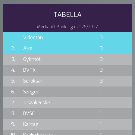
TABELLA
Merkantil Bank Liga 2026/2027
1.
Videoton
3
2.
Ajka
3
3.
Gyirmót
3
4.
DVTK
3
5.
Soroksár
3
6.
Szeged
1
7.
Tiszakécske
1
8.
BVSC
1
9.
Karcag
1