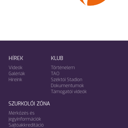
HÍREK
KLUB
Videók
Történelem
Galériák
TAO
Híreink
Széktói Stadion
Dokumentumok
Támogatói videók
SZURKOLÓI ZÓNA
Mérkőzés és
jegyinformációk
Sajtóakkreditáció