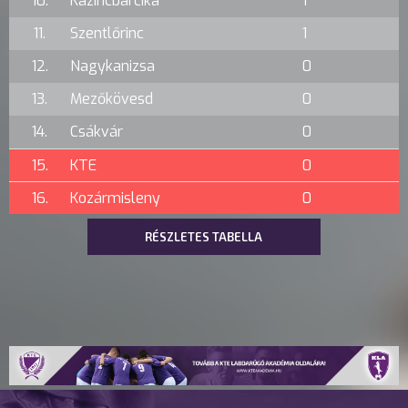
10.
Kazincbarcika
1
11.
Szentlőrinc
1
12.
Nagykanizsa
0
13.
Mezőkövesd
0
14.
Csákvár
0
15.
KTE
0
16.
Kozármisleny
0
RÉSZLETES TABELLA