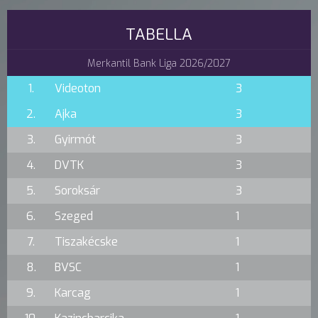
TABELLA
Merkantil Bank Liga 2026/2027
1.
Videoton
3
2.
Ajka
3
3.
Gyirmót
3
4.
DVTK
3
5.
Soroksár
3
6.
Szeged
1
7.
Tiszakécske
1
8.
BVSC
1
9.
Karcag
1