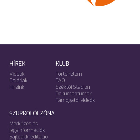
HÍREK
KLUB
Videók
Történelem
Galériák
TAO
Híreink
Széktói Stadion
Dokumentumok
Támogatói videók
SZURKOLÓI ZÓNA
Mérkőzés és
jegyinformációk
Sajtóakkreditáció