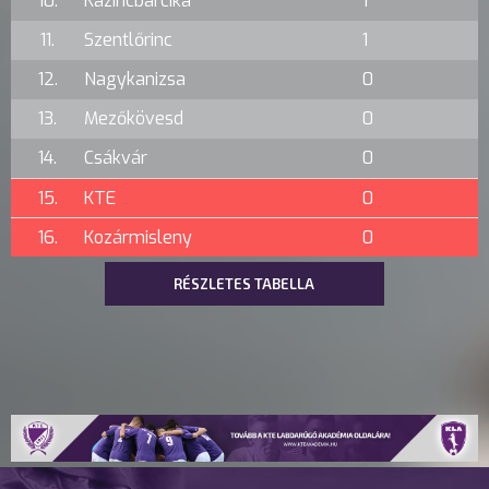
10.
Kazincbarcika
1
11.
Szentlőrinc
1
12.
Nagykanizsa
0
13.
Mezőkövesd
0
14.
Csákvár
0
15.
KTE
0
16.
Kozármisleny
0
RÉSZLETES TABELLA