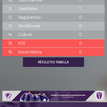
10.
Kazincbarcika
1
11.
Szentlőrinc
1
12.
Nagykanizsa
0
13.
Mezőkövesd
0
14.
Csákvár
0
15.
KTE
0
16.
Kozármisleny
0
RÉSZLETES TABELLA