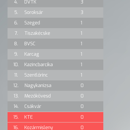
4.
DVTK
3
5.
Soroksár
3
6.
Szeged
1
7.
Tiszakécske
1
8.
BVSC
1
9.
Karcag
1
10.
Kazincbarcika
1
11.
Szentlőrinc
1
12.
Nagykanizsa
0
13.
Mezőkövesd
0
14.
Csákvár
0
15.
KTE
0
16.
Kozármisleny
0