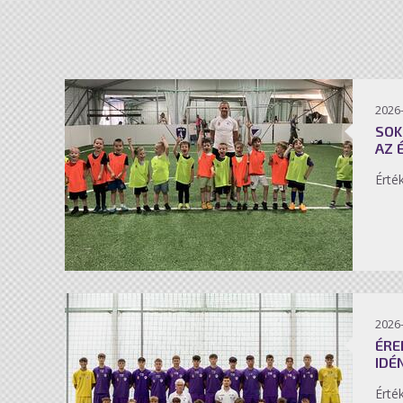
2026-
SOK
AZ 
Érté
2026-
ÉRE
IDÉ
Érté