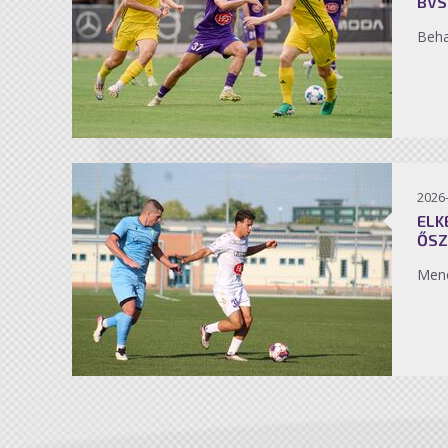
BVS
Beh
2026
ELK
ŐSZ
Men