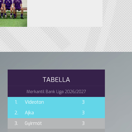
TABELLA
Merkantil Bank Liga 2026/2027
1.
Videoton
3
2.
Ajka
3
3.
Gyirmót
3