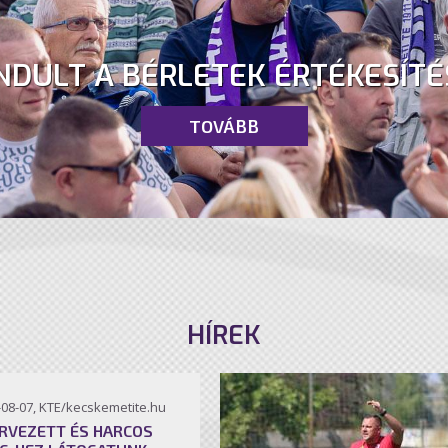
NDULT A BÉRLETEK ÉRTÉKESÍTÉ
TOVÁBB
HÍREK
-08-07, KTE/kecskemetite.hu
RVEZETT ÉS HARCOS