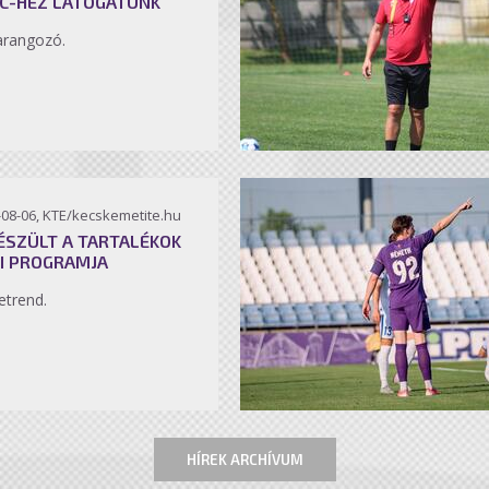
C-HEZ LÁTOGATUNK
arangozó.
-08-06, KTE/kecskemetite.hu
ÉSZÜLT A TARTALÉKOK
I PROGRAMJA
etrend.
HÍREK ARCHÍVUM