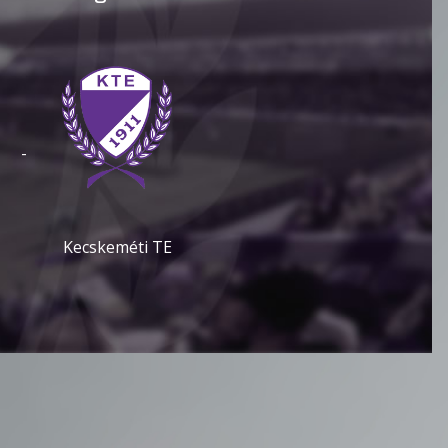
-
Kecskeméti TE