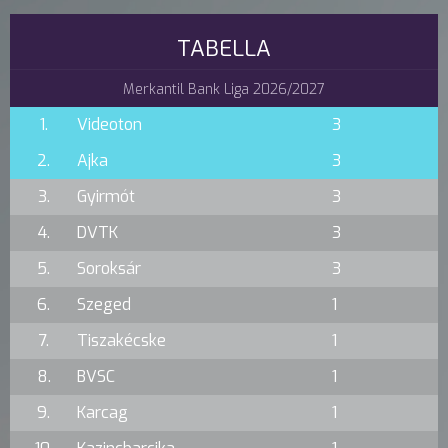
TABELLA
Merkantil Bank Liga 2026/2027
1.
Videoton
3
2.
Ajka
3
3.
Gyirmót
3
4.
DVTK
3
5.
Soroksár
3
6.
Szeged
1
7.
Tiszakécske
1
8.
BVSC
1
9.
Karcag
1