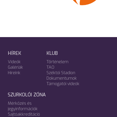
HÍREK
KLUB
Videók
Történelem
Galériák
TAO
Híreink
Széktói Stadion
Dokumentumok
Támogatói videók
SZURKOLÓI ZÓNA
Mérkőzés és
jegyinformációk
Sajtóakkreditáció