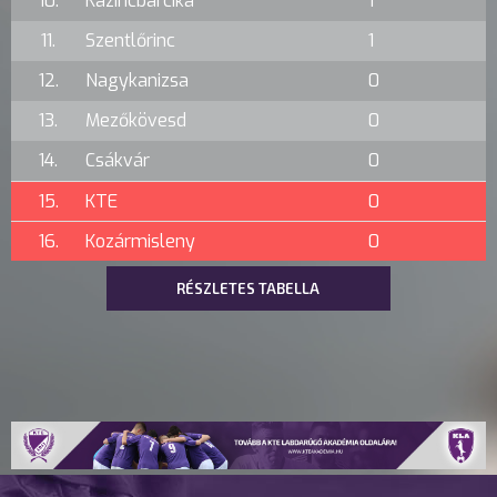
10.
Kazincbarcika
1
11.
Szentlőrinc
1
12.
Nagykanizsa
0
13.
Mezőkövesd
0
14.
Csákvár
0
15.
KTE
0
16.
Kozármisleny
0
RÉSZLETES TABELLA