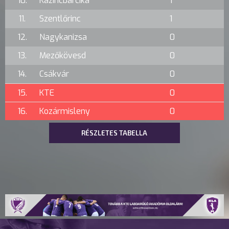
10.
Kazincbarcika
1
11.
Szentlőrinc
1
12.
Nagykanizsa
0
13.
Mezőkövesd
0
14.
Csákvár
0
15.
KTE
0
16.
Kozármisleny
0
RÉSZLETES TABELLA