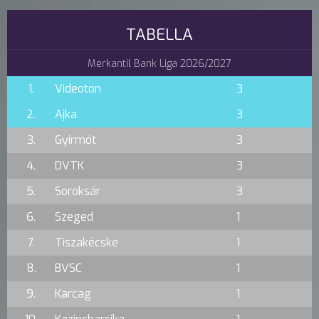
TABELLA
Merkantil Bank Liga 2026/2027
1.
Videoton
3
2.
Ajka
3
3.
Gyirmót
3
4.
DVTK
3
5.
Soroksár
3
6.
Szeged
1
7.
Tiszakécske
1
8.
BVSC
1
9.
Karcag
1