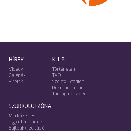
HÍREK
KLUB
Videók
Történelem
Galériák
TAO
Híreink
Széktói Stadion
Dokumentumok
Támogatói videók
SZURKOLÓI ZÓNA
Mérkőzés és
jegyinformációk
Sajtóakkreditáció