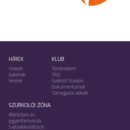
HÍREK
KLUB
Videók
Történelem
Galériák
TAO
Híreink
Széktói Stadion
Dokumentumok
Támogatói videók
SZURKOLÓI ZÓNA
Mérkőzés és
jegyinformációk
Sajtóakkreditáció