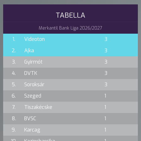
TABELLA
Merkantil Bank Liga 2026/2027
1.
Videoton
3
2.
Ajka
3
3.
Gyirmót
3
4.
DVTK
3
5.
Soroksár
3
6.
Szeged
1
7.
Tiszakécske
1
8.
BVSC
1
9.
Karcag
1