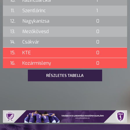
10.
Kazincbarcika
1
11.
Szentlőrinc
1
12.
Nagykanizsa
0
13.
Mezőkövesd
0
14.
Csákvár
0
15.
KTE
0
16.
Kozármisleny
0
RÉSZLETES TABELLA