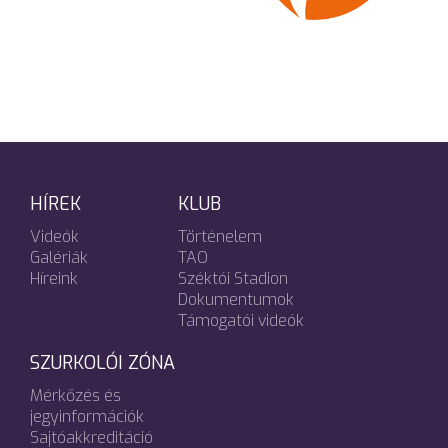
HÍREK
KLUB
Videók
Történelem
Galériák
TAO
Híreink
Széktói Stadion
Dokumentumok
Támogatói videók
SZURKOLÓI ZÓNA
Mérkőzés és
jegyinformációk
Sajtóakkreditáció