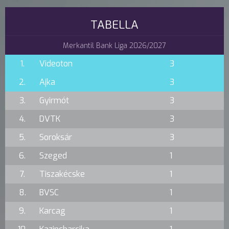
TABELLA
Merkantil Bank Liga 2026/2027
1.
Videoton
3
2.
Ajka
3
3.
Gyirmót
3
4.
DVTK
3
5.
Soroksár
3
6.
Szeged
1
7.
Tiszakécske
1
8.
BVSC
1
9.
Karcag
1