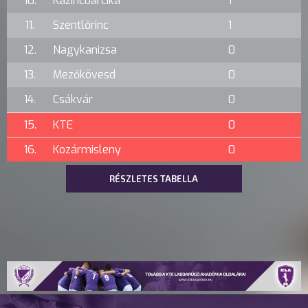
10.
Kazincbarcika
1
11.
Szentlőrinc
1
12.
Nagykanizsa
0
13.
Mezőkövesd
0
14.
Csákvár
0
15.
KTE
0
16.
Kozármisleny
0
RÉSZLETES TABELLA